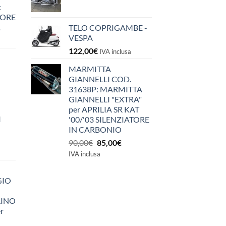
:
IORE
A
TELO COPRIGAMBE -
VESPA
122,00
€
IVA inclusa
MARMITTA
GIANNELLI COD.
31638P: MARMITTA
GIANNELLI "EXTRA"
per APRILIA SR KAT
I
'00/'03 SILENZIATORE
IN CARBONIO
Il
Il
90,00
€
85,00
€
prezzo
prezzo
IVA inclusa
originale
attuale
era:
è:
GIO
90,00€.
85,00€.
LINO
r