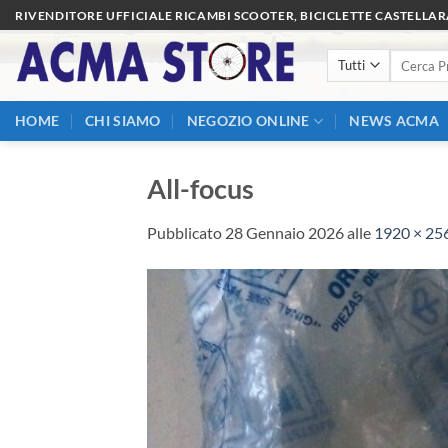
Salta
RIVENDITORE UFFICIALE RICAMBI SCOOTER, BICICLETTE CASTELLA
ai
Cerca:
contenuti
HOME
CHI SIAMO
NEGOZIO ONLINE
NEWS ACMA
All-focus
Pubblicato
28 Gennaio 2026
alle
1920 × 25