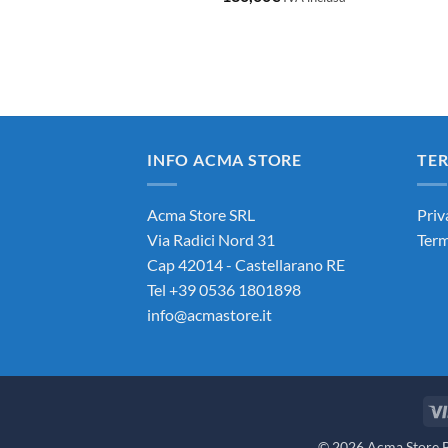
INFO ACMA STORE
TER
Acma Store SRL
Priv
Via Radici Nord 31
Term
Cap 42014 - Castellarano RE
Tel +39 0536 1801898
info@acmastore.it
© 2026 Acma Store Bi