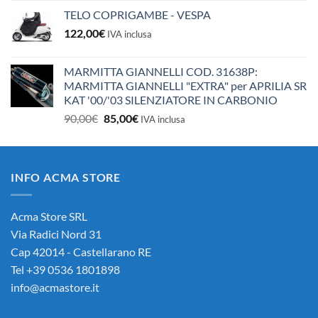
TELO COPRIGAMBE - VESPA
122,00
€
IVA inclusa
MARMITTA GIANNELLI COD. 31638P:
MARMITTA GIANNELLI "EXTRA" per APRILIA SR
KAT '00/'03 SILENZIATORE IN CARBONIO
Il
Il
90,00
€
85,00
€
IVA inclusa
prezzo
prezzo
originale
attuale
era:
è:
INFO ACMA STORE
90,00€.
85,00€.
Acma Store SRL
Via Radici Nord 31
Cap 42014 - Castellarano RE
Tel +39 0536 1801898
info@acmastore.it