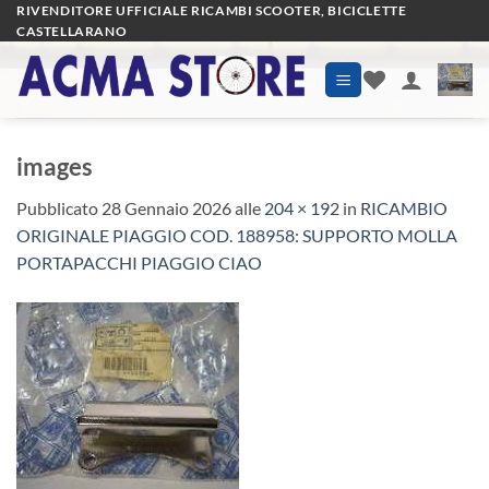
Salta
RIVENDITORE UFFICIALE RICAMBI SCOOTER, BICICLETTE
CASTELLARANO
ai
contenuti
images
Pubblicato
28 Gennaio 2026
alle
204 × 192
in
RICAMBIO
ORIGINALE PIAGGIO COD. 188958: SUPPORTO MOLLA
PORTAPACCHI PIAGGIO CIAO