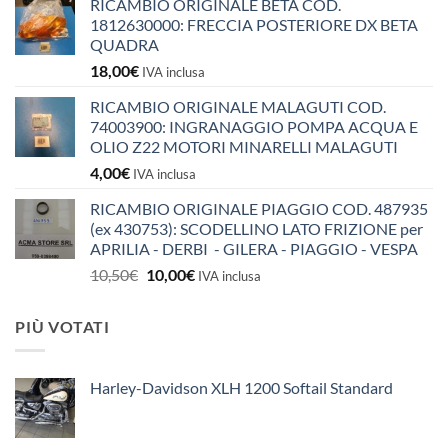
RICAMBIO ORIGINALE BETA COD.
1812630000: FRECCIA POSTERIORE DX BETA
QUADRA
18,00
€
IVA inclusa
RICAMBIO ORIGINALE MALAGUTI COD.
74003900: INGRANAGGIO POMPA ACQUA E
OLIO Z22 MOTORI MINARELLI MALAGUTI
4,00
€
IVA inclusa
RICAMBIO ORIGINALE PIAGGIO COD. 487935
(ex 430753): SCODELLINO LATO FRIZIONE per
APRILIA - DERBI - GILERA - PIAGGIO - VESPA
Il
Il
10,50
€
10,00
€
IVA inclusa
prezzo
prezzo
originale
attuale
PIÙ VOTATI
era:
è:
10,50€.
10,00€.
Harley-Davidson XLH 1200 Softail Standard