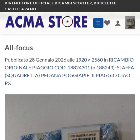
Salta
RIVENDITORE UFFICIALE RICAMBI SCOOTER, BICICLETTE
CASTELLARANO
ai
contenuti
All-focus
Pubblicato
28 Gennaio 2026
alle
1920 × 2560
in
RICAMBIO
ORIGINALE PIAGGIO COD. 18824301 (o 188243): STAFFA
(SQUADRETTA) PEDANA POGGIAPIEDI PIAGGIO CIAO
PX