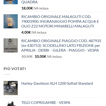
QUADRA
18,00
€
IVA inclusa
RICAMBIO ORIGINALE MALAGUTI COD.
74003900: INGRANAGGIO POMPA ACQUA E
OLIO Z22 MOTORI MINARELLI MALAGUTI
4,00
€
IVA inclusa
RICAMBIO ORIGINALE PIAGGIO COD. 487935
(ex 430753): SCODELLINO LATO FRIZIONE per
APRILIA - DERBI - GILERA - PIAGGIO - VESPA
Il
Il
10,50
€
10,00
€
IVA inclusa
prezzo
prezzo
originale
attuale
PIÙ VOTATI
era:
è:
10,50€.
10,00€.
Harley-Davidson XLH 1200 Softail Standard
TELO COPRIGAMBE - VESPA