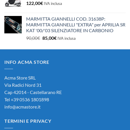
122,00
€
IVA inclusa
MARMITTA GIANNELLI COD. 31638P:
MARMITTA GIANNELLI "EXTRA" per APRILIA SR
KAT '00/'03 SILENZIATORE IN CARBONIO
Il
Il
90,00
€
85,00
€
IVA inclusa
prezzo
prezzo
originale
attuale
era:
è:
INFO ACMA STORE
90,00€.
85,00€.
Acma Store SRL
Via Radici Nord 31
Cap 42014 - Castellarano RE
Tel +39 0536 1801898
info@acmastore.it
TERMINI E PRIVACY