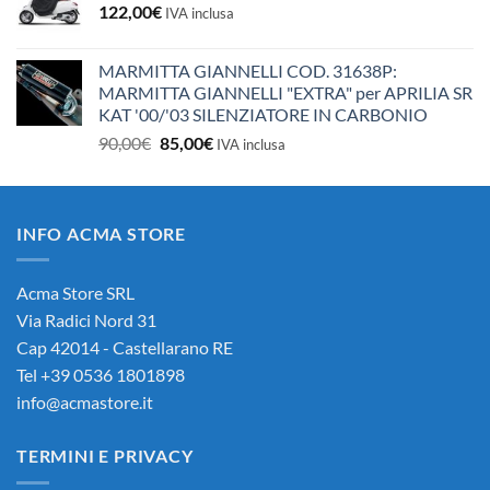
122,00
€
IVA inclusa
MARMITTA GIANNELLI COD. 31638P:
MARMITTA GIANNELLI "EXTRA" per APRILIA SR
KAT '00/'03 SILENZIATORE IN CARBONIO
Il
Il
90,00
€
85,00
€
IVA inclusa
prezzo
prezzo
originale
attuale
era:
è:
INFO ACMA STORE
90,00€.
85,00€.
Acma Store SRL
Via Radici Nord 31
Cap 42014 - Castellarano RE
Tel +39 0536 1801898
info@acmastore.it
TERMINI E PRIVACY