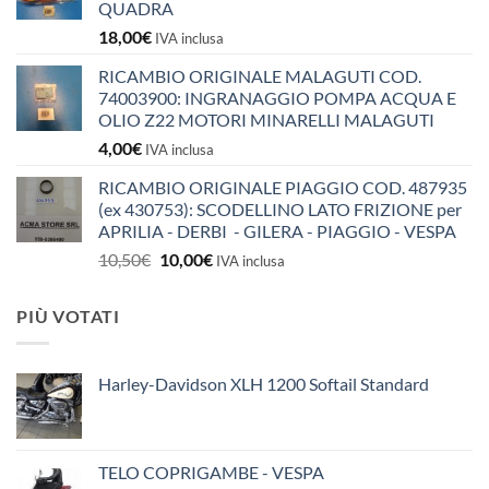
QUADRA
18,00
€
IVA inclusa
RICAMBIO ORIGINALE MALAGUTI COD.
74003900: INGRANAGGIO POMPA ACQUA E
OLIO Z22 MOTORI MINARELLI MALAGUTI
4,00
€
IVA inclusa
RICAMBIO ORIGINALE PIAGGIO COD. 487935
(ex 430753): SCODELLINO LATO FRIZIONE per
APRILIA - DERBI - GILERA - PIAGGIO - VESPA
Il
Il
10,50
€
10,00
€
IVA inclusa
prezzo
prezzo
originale
attuale
PIÙ VOTATI
era:
è:
10,50€.
10,00€.
Harley-Davidson XLH 1200 Softail Standard
TELO COPRIGAMBE - VESPA