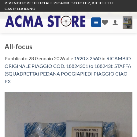
Salta
RIVENDITORE UFFICIALE RICAMBI SCOOTER, BICICLETTE
CASTELLARANO
ai
contenuti
All-focus
Pubblicato
28 Gennaio 2026
alle
1920 × 2560
in
RICAMBIO
ORIGINALE PIAGGIO COD. 18824301 (o 188243): STAFFA
(SQUADRETTA) PEDANA POGGIAPIEDI PIAGGIO CIAO
PX