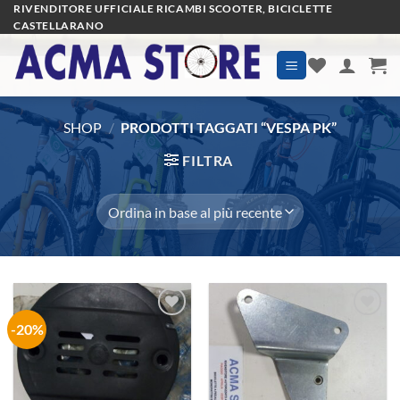
Salta
RIVENDITORE UFFICIALE RICAMBI SCOOTER, BICICLETTE
CASTELLARANO
ai
contenuti
SHOP
/
PRODOTTI TAGGATI “VESPA PK”
FILTRA
-20%
Aggiungi
Aggiungi
alla lista
alla lista
dei
dei
desideri
desideri