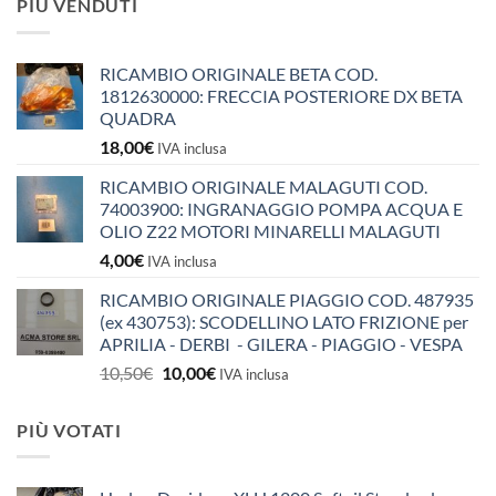
PIÙ VENDUTI
RICAMBIO ORIGINALE BETA COD.
1812630000: FRECCIA POSTERIORE DX BETA
QUADRA
18,00
€
IVA inclusa
RICAMBIO ORIGINALE MALAGUTI COD.
74003900: INGRANAGGIO POMPA ACQUA E
OLIO Z22 MOTORI MINARELLI MALAGUTI
4,00
€
IVA inclusa
RICAMBIO ORIGINALE PIAGGIO COD. 487935
(ex 430753): SCODELLINO LATO FRIZIONE per
APRILIA - DERBI - GILERA - PIAGGIO - VESPA
Il
Il
10,50
€
10,00
€
IVA inclusa
prezzo
prezzo
originale
attuale
PIÙ VOTATI
era:
è:
10,50€.
10,00€.