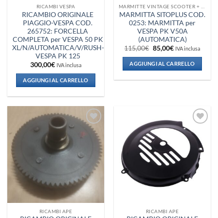
RICAMBI VESPA
MARMITTE VINTAGE SCOOTER + VESPA + PIAGGIO
RICAMBIO ORIGINALE
MARMITTA SITOPLUS COD.
PIAGGIO-VESPA COD.
0253: MARMITTA per
265752: FORCELLA
VESPA PK V50A
COMPLETA per VESPA 50 PK
(AUTOMATICA)
XL/N/AUTOMATICA/V/RUSH-
Il
Il
115,00
€
85,00
€
IVA inclusa
prezzo
prezzo
VESPA PK 125
originale
attuale
AGGIUNGI AL CARRELLO
300,00
€
IVA inclusa
era:
è:
115,00€.
85,00€.
AGGIUNGI AL CARRELLO
Aggiungi
Aggiungi
alla lista
alla lista
dei
dei
desideri
desideri
RICAMBI APE
RICAMBI APE