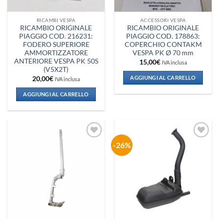
RICAMBI VESPA
ACCESSORI VESPA
RICAMBIO ORIGINALE
RICAMBIO ORIGINALE
PIAGGIO COD. 216231:
PIAGGIO COD. 178863:
FODERO SUPERIORE
COPERCHIO CONTAKM
AMMORTIZZATORE
VESPA PK Ø 70 mm
ANTERIORE VESPA PK 50S
15,00
€
IVA inclusa
(V5X2T)
AGGIUNGI AL CARRELLO
20,00
€
IVA inclusa
AGGIUNGI AL CARRELLO
-26%
Aggiungi
Aggiungi
alla lista
alla lista
dei
dei
desideri
desideri