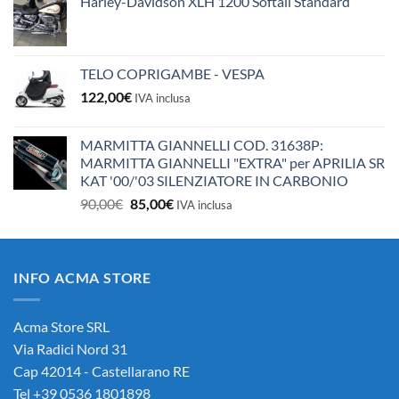
Harley-Davidson XLH 1200 Softail Standard
TELO COPRIGAMBE - VESPA
122,00
€
IVA inclusa
MARMITTA GIANNELLI COD. 31638P:
MARMITTA GIANNELLI "EXTRA" per APRILIA SR
KAT '00/'03 SILENZIATORE IN CARBONIO
Il
Il
90,00
€
85,00
€
IVA inclusa
prezzo
prezzo
originale
attuale
era:
è:
INFO ACMA STORE
90,00€.
85,00€.
Acma Store SRL
Via Radici Nord 31
Cap 42014 - Castellarano RE
Tel +39 0536 1801898