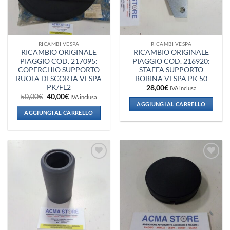
RICAMBI VESPA
RICAMBI VESPA
RICAMBIO ORIGINALE
RICAMBIO ORIGINALE
PIAGGIO COD. 217095:
PIAGGIO COD. 216920:
COPERCHIO SUPPORTO
STAFFA SUPPORTO
RUOTA DI SCORTA VESPA
BOBINA VESPA PK 50
PK/FL2
28,00
€
IVA inclusa
Il
Il
50,00
€
40,00
€
IVA inclusa
prezzo
prezzo
AGGIUNGI AL CARRELLO
originale
attuale
AGGIUNGI AL CARRELLO
era:
è:
50,00€.
40,00€.
Aggiungi
Aggiungi
alla lista
alla lista
dei
dei
desideri
desideri