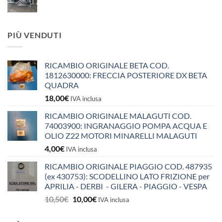
PIÙ VENDUTI
RICAMBIO ORIGINALE BETA COD.
1812630000: FRECCIA POSTERIORE DX BETA
QUADRA
18,00
€
IVA inclusa
RICAMBIO ORIGINALE MALAGUTI COD.
74003900: INGRANAGGIO POMPA ACQUA E
OLIO Z22 MOTORI MINARELLI MALAGUTI
4,00
€
IVA inclusa
RICAMBIO ORIGINALE PIAGGIO COD. 487935
(ex 430753): SCODELLINO LATO FRIZIONE per
APRILIA - DERBI - GILERA - PIAGGIO - VESPA
Il
Il
10,50
€
10,00
€
IVA inclusa
prezzo
prezzo
originale
attuale