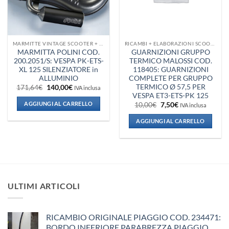
MARMITTE VINTAGE SCOOTER + VESPA + PIAGGIO
RICAMBI + ELABORAZIONI SCOOTER
MARMITTA POLINI COD.
GUARNIZIONI GRUPPO
200.2051/S: VESPA PK-ETS-
TERMICO MALOSSI COD.
XL 125 SILENZIATORE in
118405: GUARNIZIONI
ALLUMINIO
COMPLETE PER GRUPPO
TERMICO Ø 57,5 PER
Il
Il
171,64
€
140,00
€
IVA inclusa
prezzo
prezzo
VESPA ET3-ETS-PK 125
originale
attuale
AGGIUNGI AL CARRELLO
Il
Il
10,00
€
7,50
€
IVA inclusa
era:
è:
prezzo
prezzo
171,64€.
140,00€.
originale
attuale
AGGIUNGI AL CARRELLO
era:
è:
10,00€.
7,50€.
ULTIMI ARTICOLI
RICAMBIO ORIGINALE PIAGGIO COD. 234471:
BORDO INFERIORE PARABREZZA PIAGGIO