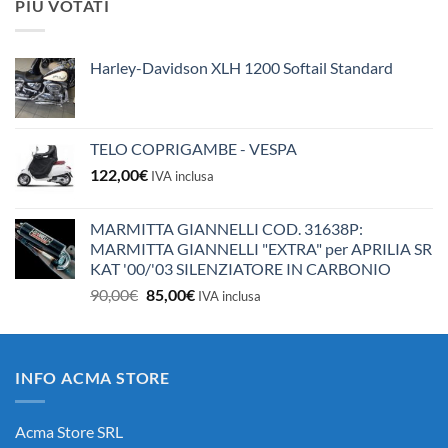
PIÙ VOTATI
era:
è:
10,50€.
10,00€.
Harley-Davidson XLH 1200 Softail Standard
TELO COPRIGAMBE - VESPA
122,00
€
IVA inclusa
MARMITTA GIANNELLI COD. 31638P:
MARMITTA GIANNELLI "EXTRA" per APRILIA SR
KAT '00/'03 SILENZIATORE IN CARBONIO
Il
Il
90,00
€
85,00
€
IVA inclusa
prezzo
prezzo
originale
attuale
era:
è:
INFO ACMA STORE
90,00€.
85,00€.
Acma Store SRL