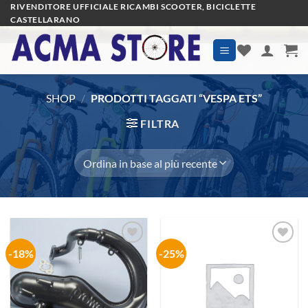
Salta
RIVENDITORE UFFICIALE RICAMBI SCOOTER, BICICLETTE
CASTELLARANO
ai
contenuti
SHOP
/
PRODOTTI TAGGATI “VESPA ETS”
FILTRA
-18%
-25%
Aggiungi
Aggiungi
alla lista
alla lista
dei
dei
desideri
desideri