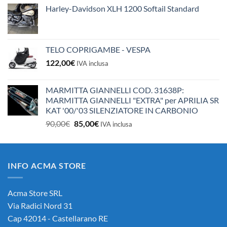
Harley-Davidson XLH 1200 Softail Standard
TELO COPRIGAMBE - VESPA
122,00
€
IVA inclusa
MARMITTA GIANNELLI COD. 31638P:
MARMITTA GIANNELLI "EXTRA" per APRILIA SR
KAT '00/'03 SILENZIATORE IN CARBONIO
Il
Il
90,00
€
85,00
€
IVA inclusa
prezzo
prezzo
originale
attuale
era:
è:
INFO ACMA STORE
90,00€.
85,00€.
Acma Store SRL
Via Radici Nord 31
Cap 42014 - Castellarano RE