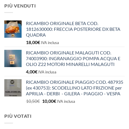
PIÙ VENDUTI
RICAMBIO ORIGINALE BETA COD.
1812630000: FRECCIA POSTERIORE DX BETA
QUADRA
18,00
€
IVA inclusa
RICAMBIO ORIGINALE MALAGUTI COD.
74003900: INGRANAGGIO POMPA ACQUA E
OLIO Z22 MOTORI MINARELLI MALAGUTI
4,00
€
IVA inclusa
RICAMBIO ORIGINALE PIAGGIO COD. 487935
(ex 430753): SCODELLINO LATO FRIZIONE per
APRILIA - DERBI - GILERA - PIAGGIO - VESPA
Il
Il
10,50
€
10,00
€
IVA inclusa
prezzo
prezzo
originale
attuale
PIÙ VOTATI
era:
è:
10,50€.
10,00€.