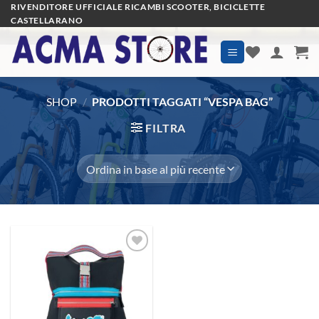
Salta
RIVENDITORE UFFICIALE RICAMBI SCOOTER, BICICLETTE
CASTELLARANO
ai
contenuti
SHOP
/
PRODOTTI TAGGATI “VESPA BAG”
FILTRA
Aggiungi
alla lista
dei
desideri