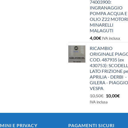
74003900:
INGRANAGGIO
POMPA ACQUA E
OLIO Z22 MOTOR
MINARELLI
MALAGUTI
4,00
€
IVA inclusa
RICAMBIO
ORIGINALE PIAG
COD. 487935 (ex
430753): SCODEL
LATO FRIZIONE pe
APRILIA - DERBI -
GILERA - PIAGGIO
VESPA
Il
Il
10,50
€
10,00
€
prezzo
pre
IVA inclusa
originale
attu
era:
è:
10,50€.
10,0
MINI E PRIVACY
PAGAMENTI SICURI