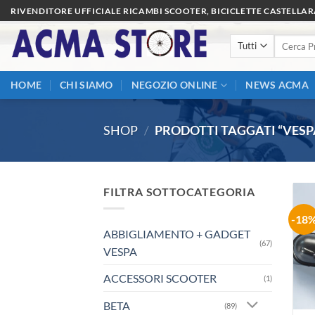
Salta
RIVENDITORE UFFICIALE RICAMBI SCOOTER, BICICLETTE CASTELLA
ai
Cerca:
contenuti
HOME
CHI SIAMO
NEGOZIO ONLINE
NEWS ACMA
SHOP
/
PRODOTTI TAGGATI “VESPA
FILTRA SOTTOCATEGORIA
-18
ABBIGLIAMENTO + GADGET
(67)
VESPA
ACCESSORI SCOOTER
(1)
BETA
(89)