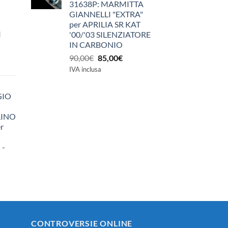
31638P: MARMITTA
GIANNELLI "EXTRA"
per APRILIA SR KAT
I
'00/'03 SILENZIATORE
IN CARBONIO
Il
Il
90,00
€
85,00
€
prezzo
prezzo
IVA inclusa
originale
attuale
era:
è:
GIO
90,00€.
85,00€.
LINO
r
 -
zzo
ale
0€.
CONTROVERSIE ONLINE