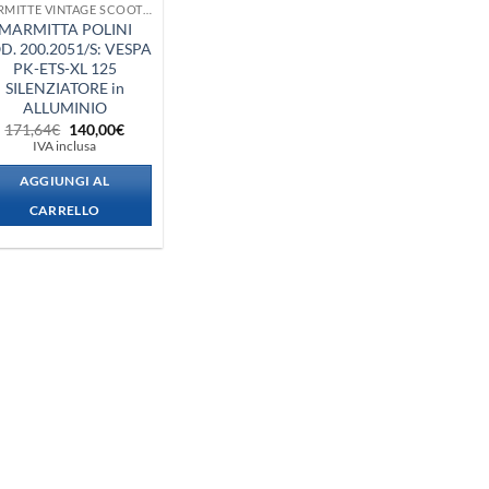
MARMITTE VINTAGE SCOOTER + VESPA + PIAGGIO
MARMITTA POLINI
D. 200.2051/S: VESPA
PK-ETS-XL 125
SILENZIATORE in
ALLUMINIO
Il
Il
171,64
€
140,00
€
prezzo
prezzo
IVA inclusa
originale
attuale
era:
è:
AGGIUNGI AL
171,64€.
140,00€.
CARRELLO