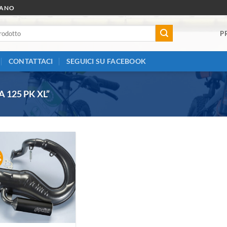
RANO
P
CONTATTACI
SEGUICI SU FACEBOOK
 125 PK XL”
%
Aggiungi
alla lista
dei
desideri