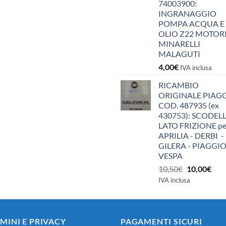
74003900:
INGRANAGGIO
POMPA ACQUA E
OLIO Z22 MOTOR
MINARELLI
MALAGUTI
4,00
€
IVA inclusa
RICAMBIO
ORIGINALE PIAG
COD. 487935 (ex
430753): SCODEL
LATO FRIZIONE pe
APRILIA - DERBI -
GILERA - PIAGGIO
VESPA
Il
Il
10,50
€
10,00
€
prezzo
pre
IVA inclusa
originale
attu
era:
è:
10,50€.
10,0
MINI E PRIVACY
PAGAMENTI SICURI