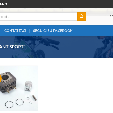
RANO
P
CONTATTACI
SEGUICI SU FACEBOOK
ANT SPORT”
Aggiungi
alla lista
dei
desideri