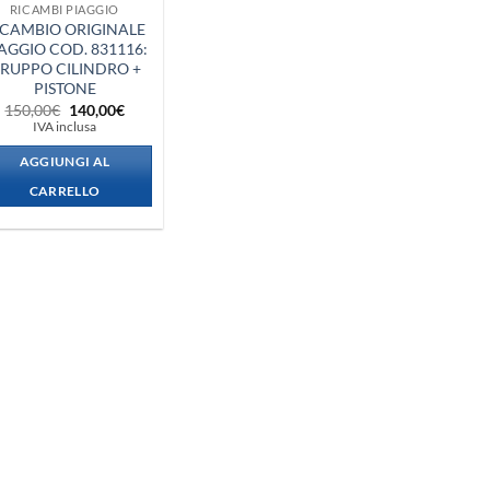
RICAMBI PIAGGIO
ICAMBIO ORIGINALE
AGGIO COD. 831116:
RUPPO CILINDRO +
PISTONE
Il
Il
150,00
€
140,00
€
prezzo
prezzo
IVA inclusa
originale
attuale
era:
è:
AGGIUNGI AL
150,00€.
140,00€.
CARRELLO