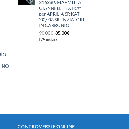
31638P: MARMITTA
GIANNELLI "EXTRA"
per APRILIA SR KAT
I
'00/'03 SILENZIATORE
IN CARBONIO
Il
Il
90,00
€
85,00
€
prezzo
prezzo
IVA inclusa
originale
attuale
era:
è:
GIO
90,00€.
85,00€.
LINO
r
 -
zzo
ale
0€.
CONTROVERSIE ONLINE