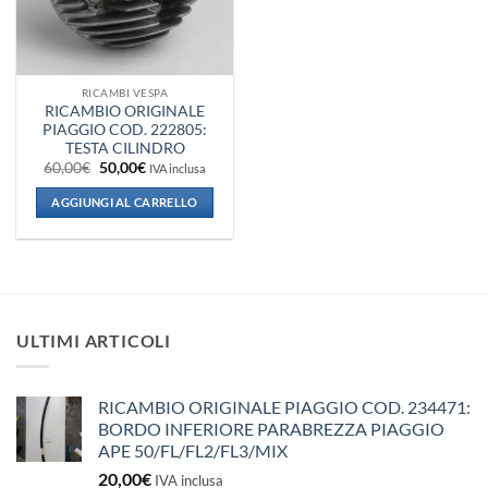
RICAMBI VESPA
RICAMBIO ORIGINALE
PIAGGIO COD. 222805:
TESTA CILINDRO
Il
Il
60,00
€
50,00
€
IVA inclusa
prezzo
prezzo
originale
attuale
AGGIUNGI AL CARRELLO
era:
è:
60,00€.
50,00€.
ULTIMI ARTICOLI
RICAMBIO ORIGINALE PIAGGIO COD. 234471:
BORDO INFERIORE PARABREZZA PIAGGIO
APE 50/FL/FL2/FL3/MIX
20,00
€
IVA inclusa