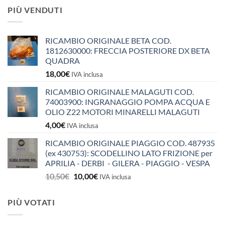
PIÙ VENDUTI
RICAMBIO ORIGINALE BETA COD.
1812630000: FRECCIA POSTERIORE DX BETA
QUADRA
18,00
€
IVA inclusa
RICAMBIO ORIGINALE MALAGUTI COD.
74003900: INGRANAGGIO POMPA ACQUA E
OLIO Z22 MOTORI MINARELLI MALAGUTI
4,00
€
IVA inclusa
RICAMBIO ORIGINALE PIAGGIO COD. 487935
(ex 430753): SCODELLINO LATO FRIZIONE per
APRILIA - DERBI - GILERA - PIAGGIO - VESPA
Il
Il
10,50
€
10,00
€
IVA inclusa
prezzo
prezzo
originale
attuale
PIÙ VOTATI
era:
è:
10,50€.
10,00€.