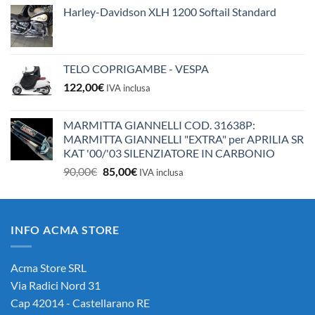
Harley-Davidson XLH 1200 Softail Standard
TELO COPRIGAMBE - VESPA
122,00
€
IVA inclusa
MARMITTA GIANNELLI COD. 31638P:
MARMITTA GIANNELLI "EXTRA" per APRILIA SR
KAT '00/'03 SILENZIATORE IN CARBONIO
Il
Il
90,00
€
85,00
€
IVA inclusa
prezzo
prezzo
originale
attuale
era:
è:
INFO ACMA STORE
90,00€.
85,00€.
Acma Store SRL
Via Radici Nord 31
Cap 42014 - Castellarano RE