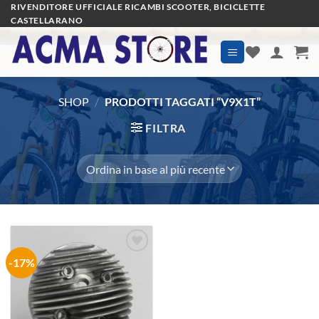
Salta
RIVENDITORE UFFICIALE RICAMBI SCOOTER, BICICLETTE
CASTELLARANO
ai
contenuti
SHOP
/
PRODOTTI TAGGATI “V9X1T”
FILTRA
-17%
Aggiungi
alla lista
dei
desideri