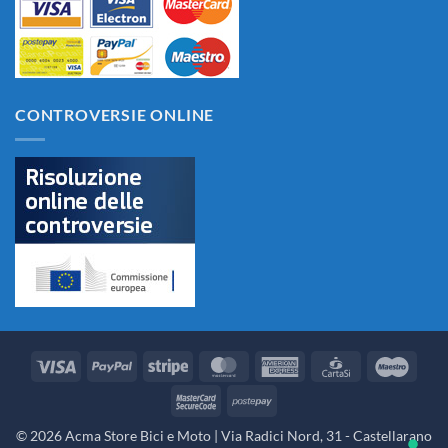
CONTROVERSIE ONLINE
Visa
PayPal
Stripe
MasterCard
American
CartaSi
Maes
Express
MasterCard
Postepay
2
© 2026 Acma Store Bici e Moto | Via Radici Nord, 31 - Castellarano