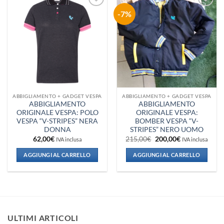
-7%
Aggiungi
Aggiungi
alla lista
alla lista
dei
dei
desideri
desideri
ABBIGLIAMENTO + GADGET VESPA
ABBIGLIAMENTO + GADGET VESPA
ABBIGLIAMENTO
ABBIGLIAMENTO
ORIGINALE VESPA: POLO
ORIGINALE VESPA:
VESPA “V-STRIPES” NERA
BOMBER VESPA “V-
DONNA
STRIPES” NERO UOMO
Il
Il
62,00
€
215,00
€
200,00
€
IVA inclusa
IVA inclusa
prezzo
prezzo
originale
attuale
AGGIUNGI AL CARRELLO
AGGIUNGI AL CARRELLO
era:
è:
215,00€.
200,00€.
ULTIMI ARTICOLI