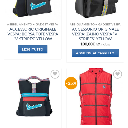
ABBIGLIAMENTO + GADGET VESPA
ABBIGLIAMENTO + GADGET VESPA
ACCESSORIO ORIGINALE
ACCESSORIO ORIGINALE
VESPA: BORSA TOTE VESPA
VESPA: ZAINO VESPA “V-
“V-STRIPES” YELLOW
STRIPES” YELLOW
100,00
€
IVA inclusa
LEGGI TUTTO
AGGIUNGI AL CARRELLO
-35%
Aggiungi
Aggiungi
alla lista
alla lista
dei
dei
desideri
desideri