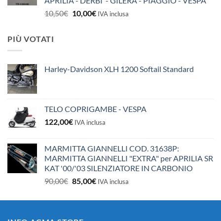
APRILIA - DERBI - GILERA - PIAGGIO - VESPA
Il
Il
10,50
€
10,00
€
IVA inclusa
prezzo
prezzo
originale
attuale
PIÙ VOTATI
era:
è:
10,50€.
10,00€.
Harley-Davidson XLH 1200 Softail Standard
TELO COPRIGAMBE - VESPA
122,00
€
IVA inclusa
MARMITTA GIANNELLI COD. 31638P:
MARMITTA GIANNELLI "EXTRA" per APRILIA SR
KAT '00/'03 SILENZIATORE IN CARBONIO
Il
Il
90,00
€
85,00
€
IVA inclusa
prezzo
prezzo
originale
attuale
era:
è: