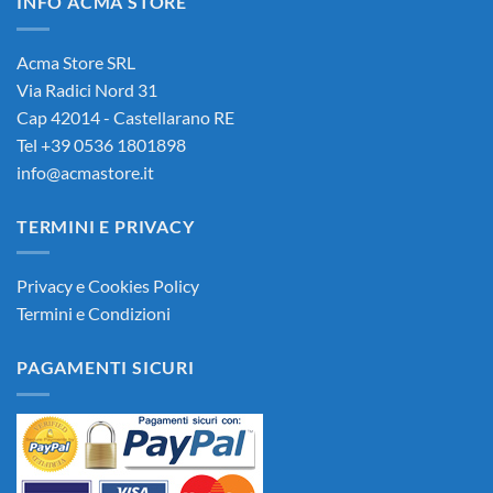
INFO ACMA STORE
90,00€.
85,00€.
Acma Store SRL
Via Radici Nord 31
Cap 42014 - Castellarano RE
Tel +39 0536 1801898
info@acmastore.it
TERMINI E PRIVACY
Privacy e Cookies Policy
Termini e Condizioni
PAGAMENTI SICURI