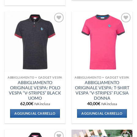
Aggiungi
Aggiungi
alla lista
alla lista
dei
dei
desideri
desideri
ABBIGLIAMENTO + GADGET VESPA
ABBIGLIAMENTO + GADGET VESPA
ABBIGLIAMENTO
ABBIGLIAMENTO
ORIGINALE VESPA: POLO
ORIGINALE VESPA: T-SHIRT
VESPA “V-STRIPES” BLACK
VESPA “V-STRIPES” FUCSIA
UOMO
DONNA
62,00
€
40,00
€
IVA inclusa
IVA inclusa
AGGIUNGI AL CARRELLO
AGGIUNGI AL CARRELLO