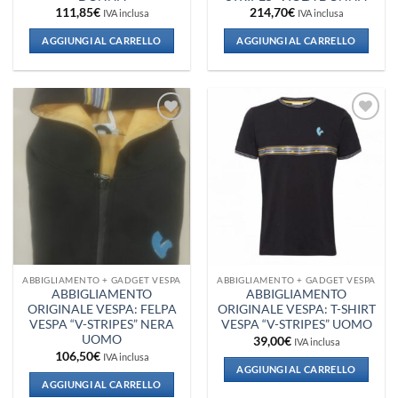
111,85
€
214,70
€
IVA inclusa
IVA inclusa
AGGIUNGI AL CARRELLO
AGGIUNGI AL CARRELLO
Aggiungi
Aggiungi
alla lista
alla lista
dei
dei
desideri
desideri
ABBIGLIAMENTO + GADGET VESPA
ABBIGLIAMENTO + GADGET VESPA
ABBIGLIAMENTO
ABBIGLIAMENTO
ORIGINALE VESPA: FELPA
ORIGINALE VESPA: T-SHIRT
VESPA “V-STRIPES” NERA
VESPA “V-STRIPES” UOMO
UOMO
39,00
€
IVA inclusa
106,50
€
IVA inclusa
AGGIUNGI AL CARRELLO
AGGIUNGI AL CARRELLO