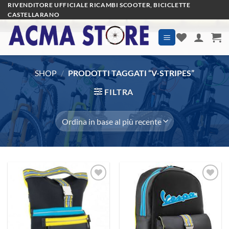
Salta
RIVENDITORE UFFICIALE RICAMBI SCOOTER, BICICLETTE
CASTELLARANO
ai
contenuti
SHOP
/
PRODOTTI TAGGATI “V-STRIPES”
FILTRA
Aggiungi
Aggiungi
alla lista
alla lista
dei
dei
desideri
desideri