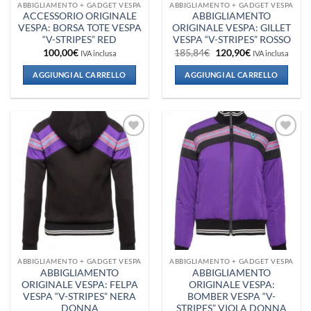
ABBIGLIAMENTO + GADGET VESPA
ABBIGLIAMENTO + GADGET VESPA
ACCESSORIO ORIGINALE
ABBIGLIAMENTO
VESPA: BORSA TOTE VESPA
ORIGINALE VESPA: GILLET
“V-STRIPES” RED
VESPA “V-STRIPES” ROSSO
Il
Il
100,00
€
185,84
€
120,90
€
IVA inclusa
IVA inclusa
prezzo
prezzo
originale
attuale
AGGIUNGI AL CARRELLO
AGGIUNGI AL CARRELLO
era:
è:
185,84€.
120,90€.
Aggiungi
Aggiungi
alla lista
alla lista
dei
dei
desideri
desideri
ABBIGLIAMENTO + GADGET VESPA
ABBIGLIAMENTO + GADGET VESPA
ABBIGLIAMENTO
ABBIGLIAMENTO
ORIGINALE VESPA: FELPA
ORIGINALE VESPA:
VESPA “V-STRIPES” NERA
BOMBER VESPA “V-
DONNA
STRIPES” VIOLA DONNA