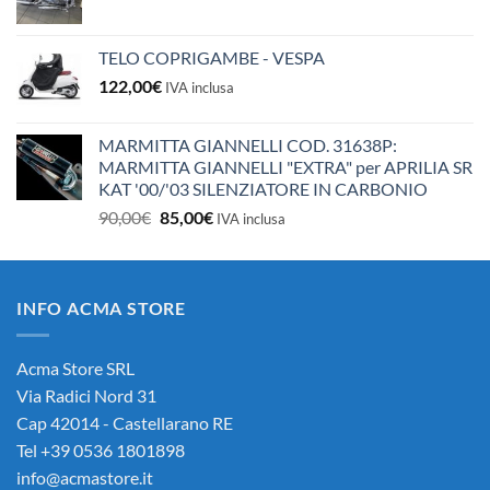
TELO COPRIGAMBE - VESPA
122,00
€
IVA inclusa
MARMITTA GIANNELLI COD. 31638P:
MARMITTA GIANNELLI "EXTRA" per APRILIA SR
KAT '00/'03 SILENZIATORE IN CARBONIO
Il
Il
90,00
€
85,00
€
IVA inclusa
prezzo
prezzo
originale
attuale
era:
è:
INFO ACMA STORE
90,00€.
85,00€.
Acma Store SRL
Via Radici Nord 31
Cap 42014 - Castellarano RE
Tel +39 0536 1801898
info@acmastore.it