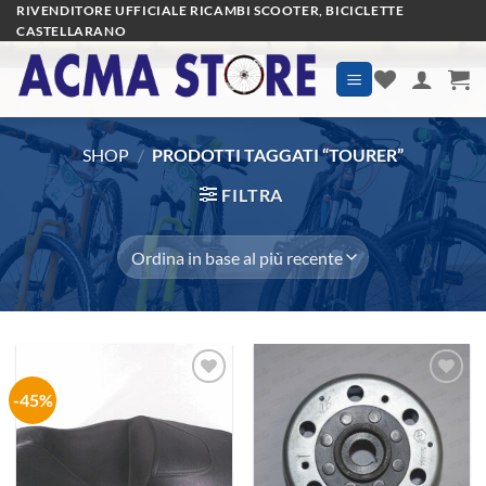
Salta
RIVENDITORE UFFICIALE RICAMBI SCOOTER, BICICLETTE
CASTELLARANO
ai
contenuti
SHOP
/
PRODOTTI TAGGATI “TOURER”
FILTRA
-45%
Aggiungi
Aggiungi
alla lista
alla lista
dei
dei
desideri
desideri