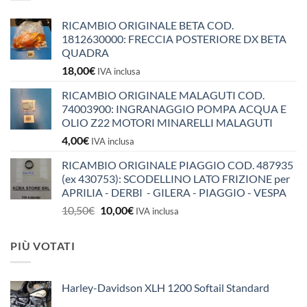
RICAMBIO ORIGINALE BETA COD.
1812630000: FRECCIA POSTERIORE DX BETA
QUADRA
18,00
€
IVA inclusa
RICAMBIO ORIGINALE MALAGUTI COD.
74003900: INGRANAGGIO POMPA ACQUA E
OLIO Z22 MOTORI MINARELLI MALAGUTI
4,00
€
IVA inclusa
RICAMBIO ORIGINALE PIAGGIO COD. 487935
(ex 430753): SCODELLINO LATO FRIZIONE per
APRILIA - DERBI - GILERA - PIAGGIO - VESPA
Il
Il
10,50
€
10,00
€
IVA inclusa
prezzo
prezzo
originale
attuale
PIÙ VOTATI
era:
è:
10,50€.
10,00€.
Harley-Davidson XLH 1200 Softail Standard