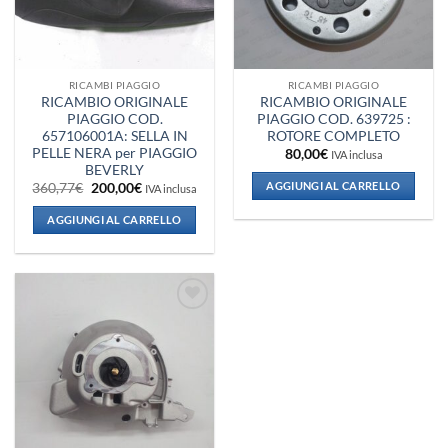
RICAMBI PIAGGIO
RICAMBI PIAGGIO
RICAMBIO ORIGINALE
RICAMBIO ORIGINALE
PIAGGIO COD.
PIAGGIO COD. 639725 :
657106001A: SELLA IN
ROTORE COMPLETO
PELLE NERA per PIAGGIO
80,00
€
IVA inclusa
BEVERLY
AGGIUNGI AL CARRELLO
Il
Il
360,77
€
200,00
€
IVA inclusa
prezzo
prezzo
originale
attuale
AGGIUNGI AL CARRELLO
era:
è:
360,77€.
200,00€.
Aggiungi
alla lista
dei
desideri