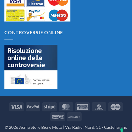
CONTROVERSIE ONLINE
Visa
PayPal
Stripe
MasterCard
American
CartaSi
Maes
Express
MasterCard
Postepay
2
© 2026 Acma Store Bici e Moto | Via Radici Nord, 31 - Castellarano