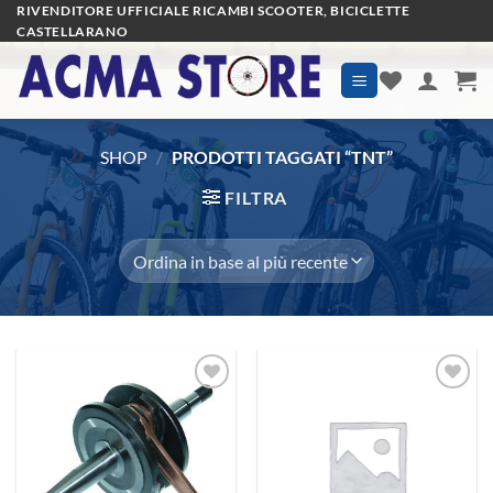
Salta
RIVENDITORE UFFICIALE RICAMBI SCOOTER, BICICLETTE
CASTELLARANO
ai
contenuti
SHOP
/
PRODOTTI TAGGATI “TNT”
FILTRA
Aggiungi
Aggiungi
alla lista
alla lista
dei
dei
desideri
desideri