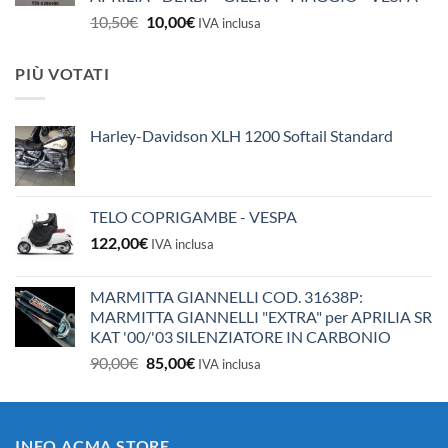
Il
Il
10,50
€
10,00
€
IVA inclusa
prezzo
prezzo
originale
attuale
PIÙ VOTATI
era:
è:
10,50€.
10,00€.
Harley-Davidson XLH 1200 Softail Standard
TELO COPRIGAMBE - VESPA
122,00
€
IVA inclusa
MARMITTA GIANNELLI COD. 31638P:
MARMITTA GIANNELLI "EXTRA" per APRILIA SR
KAT '00/'03 SILENZIATORE IN CARBONIO
Il
Il
90,00
€
85,00
€
IVA inclusa
prezzo
prezzo
originale
attuale
era:
è:
INFO ACMA STORE
90,00€.
85,00€.