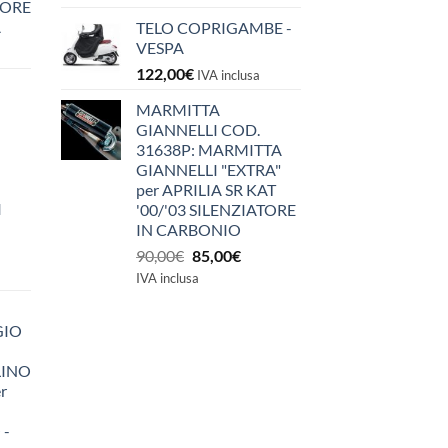
IORE
A
TELO COPRIGAMBE -
VESPA
122,00
€
IVA inclusa
MARMITTA
GIANNELLI COD.
31638P: MARMITTA
GIANNELLI "EXTRA"
per APRILIA SR KAT
I
'00/'03 SILENZIATORE
IN CARBONIO
Il
Il
90,00
€
85,00
€
prezzo
prezzo
IVA inclusa
originale
attuale
era:
è:
GIO
90,00€.
85,00€.
LINO
r
 -