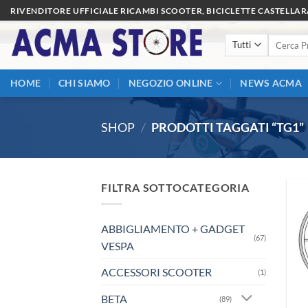
Salta
RIVENDITORE UFFICIALE RICAMBI SCOOTER, BICICLETTE CASTELLA
ai
Cerca:
contenuti
HOME
CHI SIAMO
NEGOZIO ONLINE
NEWS ACMA
SHOP
/
PRODOTTI TAGGATI “TG1”
FILTRA SOTTOCATEGORIA
ABBIGLIAMENTO + GADGET
(67)
VESPA
ACCESSORI SCOOTER
(1)
BETA
(89)