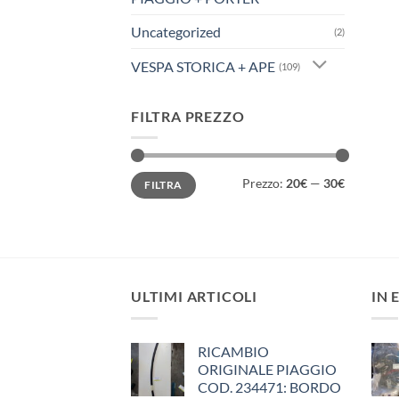
Uncategorized
(2)
VESPA STORICA + APE
(109)
FILTRA PREZZO
Prezzo
Prezzo
Prezzo:
20€
—
30€
FILTRA
Min
Max
ULTIMI ARTICOLI
IN 
RICAMBIO
ORIGINALE PIAGGIO
COD. 234471: BORDO