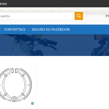
RANO
P
CONTATTACI
SEGUICI SU FACEBOOK
Aggiungi
alla lista
dei
desideri