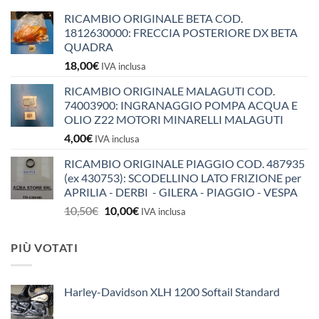
RICAMBIO ORIGINALE BETA COD.
1812630000: FRECCIA POSTERIORE DX BETA
QUADRA
18,00
€
IVA inclusa
RICAMBIO ORIGINALE MALAGUTI COD.
74003900: INGRANAGGIO POMPA ACQUA E
OLIO Z22 MOTORI MINARELLI MALAGUTI
4,00
€
IVA inclusa
RICAMBIO ORIGINALE PIAGGIO COD. 487935
(ex 430753): SCODELLINO LATO FRIZIONE per
APRILIA - DERBI - GILERA - PIAGGIO - VESPA
Il
Il
10,50
€
10,00
€
IVA inclusa
prezzo
prezzo
originale
attuale
PIÙ VOTATI
era:
è:
10,50€.
10,00€.
Harley-Davidson XLH 1200 Softail Standard