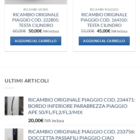
RICAMBI VESPA
RICAMBI PIAGGIO
RICAMBIO ORIGINALE
RICAMBIO ORIGINALE
PIAGGIO COD. 222805:
PIAGGIO COD. 164310:
TESTA CILINDRO
TESTA CILINDRO
Il
Il
Il
Il
60,00
€
50,00
€
55,00
€
45,00
€
IVA inclusa
IVA inclusa
prezzo
prezzo
prezzo
prezzo
originale
attuale
originale
attuale
AGGIUNGI AL CARRELLO
AGGIUNGI AL CARRELLO
era:
è:
era:
è:
60,00€.
50,00€.
55,00€.
45,00€.
ULTIMI ARTICOLI
RICAMBIO ORIGINALE PIAGGIO COD. 234471:
BORDO INFERIORE PARABREZZA PIAGGIO
APE 50/FL/FL2/FL3/MIX
20,00
€
IVA inclusa
RICAMBIO ORIGINALE PIAGGIO COD. 233756:
DOCCETTA PASSAFILI PIAGGIO CIAO