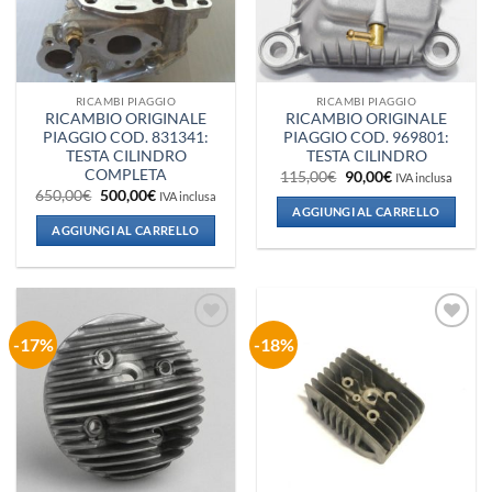
RICAMBI PIAGGIO
RICAMBI PIAGGIO
RICAMBIO ORIGINALE
RICAMBIO ORIGINALE
PIAGGIO COD. 831341:
PIAGGIO COD. 969801:
TESTA CILINDRO
TESTA CILINDRO
COMPLETA
Il
Il
115,00
€
90,00
€
IVA inclusa
prezzo
prezzo
Il
Il
650,00
€
500,00
€
IVA inclusa
originale
attuale
prezzo
prezzo
AGGIUNGI AL CARRELLO
era:
è:
originale
attuale
AGGIUNGI AL CARRELLO
115,00€.
90,00€.
era:
è:
650,00€.
500,00€.
-17%
-18%
Aggiungi
Aggiungi
alla lista
alla lista
dei
dei
desideri
desideri