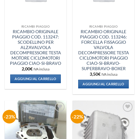
RICAMBI PIAGGIO
RICAMBI PIAGGIO
RICAMBIO ORIGINALE
RICAMBIO ORIGINALE
PIAGGIO COD. 113247:
PIAGGIO COD. 113246:
SCODELLINO PER
FORCELLA FISSAGGIO
ALZAVALVOLA
VALVOLA
DECOMPRESSORE TESTA
DECOMPRESSORE TESTA
MOTORE CICLOMOTORI
CICLOMOTORI PIAGGIO
PIAGGIO CIAO-SI-BRAVO
CIAO-SI-BRAVO-
SUPERBRAVO-BOXER
2,00
€
IVA inclusa
3,50
€
IVA inclusa
AGGIUNGI AL CARRELLO
AGGIUNGI AL CARRELLO
-23%
-22%
Aggiungi
Aggiungi
alla lista
alla lista
dei
dei
desideri
desideri