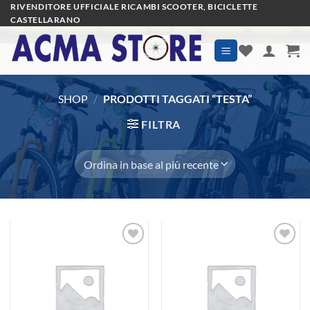
Salta
RIVENDITORE UFFICIALE RICAMBI SCOOTER, BICICLETTE
CASTELLARANO
ai
contenuti
SHOP
/
PRODOTTI TAGGATI “TESTA”
FILTRA
Aggiungi
Aggiungi
alla lista
alla lista
dei
dei
desideri
desideri