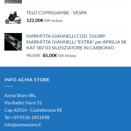
TELO COPRIGAMBE - VESPA
122,00
€
IVA inclusa
MARMITTA GIANNELLI COD. 31638P:
MARMITTA GIANNELLI "EXTRA" per APRILIA SR
KAT '00/'03 SILENZIATORE IN CARBONIO
Il
Il
90,00
€
85,00
€
IVA inclusa
prezzo
prezzo
originale
attuale
era:
è:
INFO ACMA STORE
90,00€.
85,00€.
Acma Store SRL
Via Radici Nord 31
Cap 42014 - Castellarano RE
Tel +39 0536 1801898
info@acmastore.it