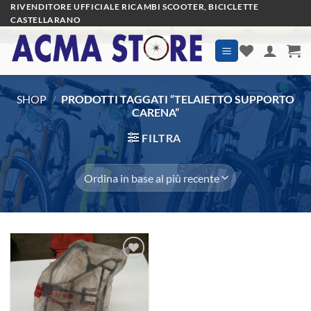
Salta
RIVENDITORE UFFICIALE RICAMBI SCOOTER, BICICLETTE
CASTELLARANO
ai
contenuti
SHOP
/
PRODOTTI TAGGATI “TELAIETTO SUPPORTO
CARENA”
FILTRA
Aggiungi
alla lista
dei
desideri