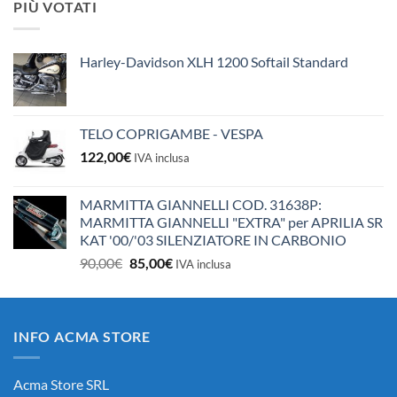
PIÙ VOTATI
era:
è:
10,50€.
10,00€.
Harley-Davidson XLH 1200 Softail Standard
TELO COPRIGAMBE - VESPA
122,00
€
IVA inclusa
MARMITTA GIANNELLI COD. 31638P:
MARMITTA GIANNELLI "EXTRA" per APRILIA SR
KAT '00/'03 SILENZIATORE IN CARBONIO
Il
Il
90,00
€
85,00
€
IVA inclusa
prezzo
prezzo
originale
attuale
era:
è:
INFO ACMA STORE
90,00€.
85,00€.
Acma Store SRL