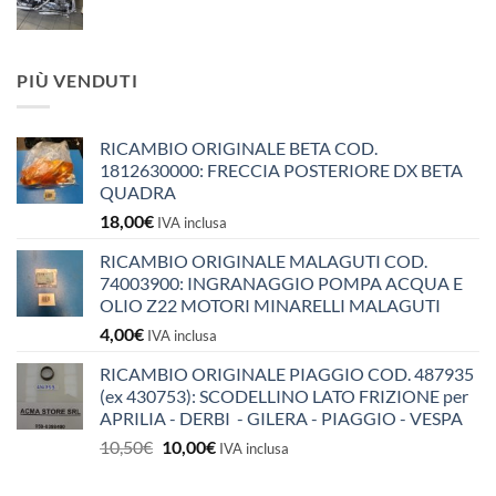
PIÙ VENDUTI
RICAMBIO ORIGINALE BETA COD.
1812630000: FRECCIA POSTERIORE DX BETA
QUADRA
18,00
€
IVA inclusa
RICAMBIO ORIGINALE MALAGUTI COD.
74003900: INGRANAGGIO POMPA ACQUA E
OLIO Z22 MOTORI MINARELLI MALAGUTI
4,00
€
IVA inclusa
RICAMBIO ORIGINALE PIAGGIO COD. 487935
(ex 430753): SCODELLINO LATO FRIZIONE per
APRILIA - DERBI - GILERA - PIAGGIO - VESPA
Il
Il
10,50
€
10,00
€
IVA inclusa
prezzo
prezzo
originale
attuale