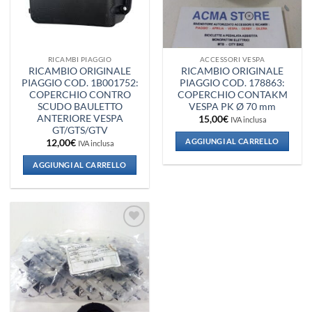
RICAMBI PIAGGIO
ACCESSORI VESPA
RICAMBIO ORIGINALE
RICAMBIO ORIGINALE
PIAGGIO COD. 1B001752:
PIAGGIO COD. 178863:
COPERCHIO CONTRO
COPERCHIO CONTAKM
SCUDO BAULETTO
VESPA PK Ø 70 mm
ANTERIORE VESPA
15,00
€
IVA inclusa
GT/GTS/GTV
AGGIUNGI AL CARRELLO
12,00
€
IVA inclusa
AGGIUNGI AL CARRELLO
Aggiungi
alla lista
dei
desideri