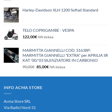
10,50€.
10,00€.
Harley-Davidson XLH 1200 Softail Standard
TELO COPRIGAMBE - VESPA
122,00
€
IVA inclusa
MARMITTA GIANNELLI COD. 31638P:
MARMITTA GIANNELLI "EXTRA" per APRILIA SR
KAT '00/'03 SILENZIATORE IN CARBONIO
Il
Il
90,00
€
85,00
€
IVA inclusa
prezzo
prezzo
originale
attuale
era:
è:
INFO ACMA STORE
90,00€.
85,00€.
Acma Store SRL
Via Radici Nord 31