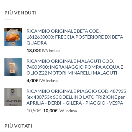
PIÙ VENDUTI
RICAMBIO ORIGINALE BETA COD.
1812630000: FRECCIA POSTERIORE DX BETA
QUADRA
18,00
€
IVA inclusa
RICAMBIO ORIGINALE MALAGUTI COD.
74003900: INGRANAGGIO POMPA ACQUA E
OLIO Z22 MOTORI MINARELLI MALAGUTI
4,00
€
IVA inclusa
RICAMBIO ORIGINALE PIAGGIO COD. 487935
(ex 430753): SCODELLINO LATO FRIZIONE per
APRILIA - DERBI - GILERA - PIAGGIO - VESPA
Il
Il
10,50
€
10,00
€
IVA inclusa
prezzo
prezzo
originale
attuale
PIÙ VOTATI
era:
è: