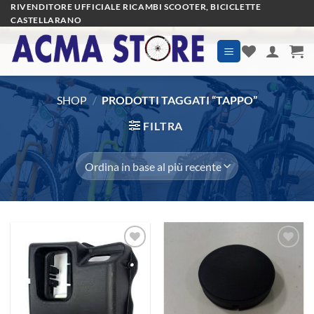
Salta
RIVENDITORE UFFICIALE RICAMBI SCOOTER, BICICLETTE
CASTELLARANO
ai
contenuti
SHOP
/
PRODOTTI TAGGATI “TAPPO”
FILTRA
Aggiungi
Aggiungi
alla lista
alla lista
dei
dei
desideri
desideri