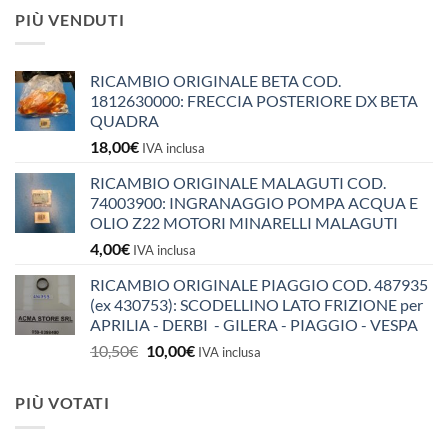
PIÙ VENDUTI
RICAMBIO ORIGINALE BETA COD.
1812630000: FRECCIA POSTERIORE DX BETA
QUADRA
18,00
€
IVA inclusa
RICAMBIO ORIGINALE MALAGUTI COD.
74003900: INGRANAGGIO POMPA ACQUA E
OLIO Z22 MOTORI MINARELLI MALAGUTI
4,00
€
IVA inclusa
RICAMBIO ORIGINALE PIAGGIO COD. 487935
(ex 430753): SCODELLINO LATO FRIZIONE per
APRILIA - DERBI - GILERA - PIAGGIO - VESPA
Il
Il
10,50
€
10,00
€
IVA inclusa
prezzo
prezzo
originale
attuale
PIÙ VOTATI
era:
è:
10,50€.
10,00€.