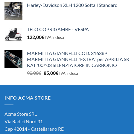
Harley-Davidson XLH 1200 Softail Standard
TELO COPRIGAMBE - VESPA
122,00
€
IVA inclusa
MARMITTA GIANNELLI COD. 31638P:
MARMITTA GIANNELLI "EXTRA" per APRILIA SR
KAT '00/'03 SILENZIATORE IN CARBONIO
Il
Il
90,00
€
85,00
€
IVA inclusa
prezzo
prezzo
originale
attuale
era:
è:
INFO ACMA STORE
90,00€.
85,00€.
Acma Store SRL
Via Radici Nord 31
Cap 42014 - Castellarano RE