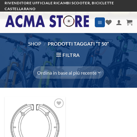
Salta
RIVENDITORE UFFICIALE RICAMBI SCOOTER, BICICLETTE
CASTELLARANO
ai
contenuti
SHOP
/
PRODOTTI TAGGATI “T 50”
FILTRA
Aggiungi
alla lista
dei
desideri