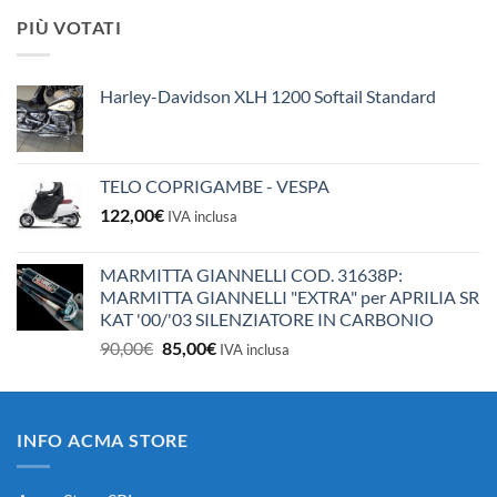
originale
attuale
PIÙ VOTATI
era:
è:
10,50€.
10,00€.
Harley-Davidson XLH 1200 Softail Standard
TELO COPRIGAMBE - VESPA
122,00
€
IVA inclusa
MARMITTA GIANNELLI COD. 31638P:
MARMITTA GIANNELLI "EXTRA" per APRILIA SR
KAT '00/'03 SILENZIATORE IN CARBONIO
Il
Il
90,00
€
85,00
€
IVA inclusa
prezzo
prezzo
originale
attuale
era:
è:
INFO ACMA STORE
90,00€.
85,00€.