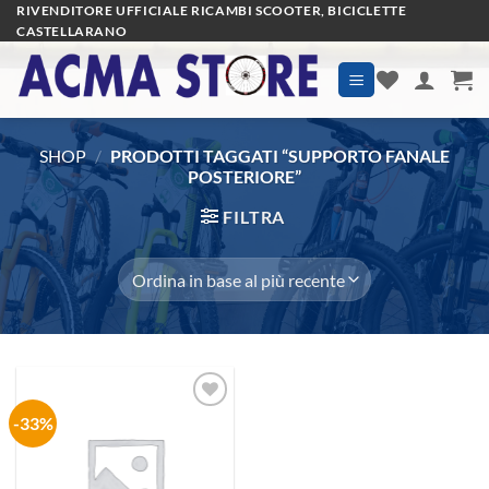
Salta
RIVENDITORE UFFICIALE RICAMBI SCOOTER, BICICLETTE
CASTELLARANO
ai
contenuti
SHOP
/
PRODOTTI TAGGATI “SUPPORTO FANALE
POSTERIORE”
FILTRA
-33%
Aggiungi
alla lista
dei
desideri