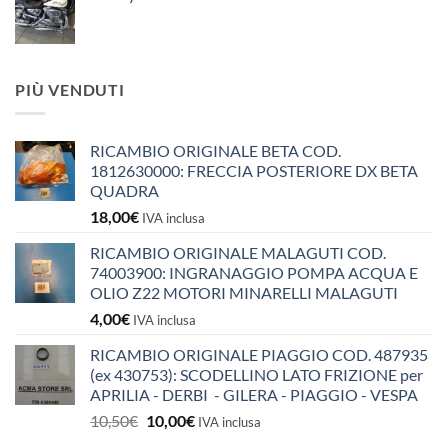
PIÙ VENDUTI
RICAMBIO ORIGINALE BETA COD.
1812630000: FRECCIA POSTERIORE DX BETA
QUADRA
18,00
€
IVA inclusa
RICAMBIO ORIGINALE MALAGUTI COD.
74003900: INGRANAGGIO POMPA ACQUA E
OLIO Z22 MOTORI MINARELLI MALAGUTI
4,00
€
IVA inclusa
RICAMBIO ORIGINALE PIAGGIO COD. 487935
(ex 430753): SCODELLINO LATO FRIZIONE per
APRILIA - DERBI - GILERA - PIAGGIO - VESPA
Il
Il
10,50
€
10,00
€
IVA inclusa
prezzo
prezzo