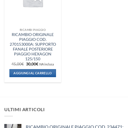
RICAMBI PIAGGIO
RICAMBIO ORIGINALE
PIAGGIO COD.
270153000A: SUPPORTO
FANALE POSTERIORE
PIAGGIO HEXAGON
125/150
Il
Il
45,00
€
30,00
€
IVA inclusa
prezzo
prezzo
originale
attuale
AGGIUNGI AL CARRELLO
era:
è:
45,00€.
30,00€.
ULTIMI ARTICOLI
RICAMBIO ORIGINALE PIAGGIO COD. 234471: