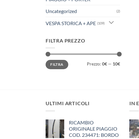
Uncategorized
(2)
VESPA STORICA + APE
(109)
FILTRA PREZZO
Prezzo
Prezzo
Prezzo:
0€
—
10€
FILTRA
Min
Max
ULTIMI ARTICOLI
IN 
RICAMBIO
ORIGINALE PIAGGIO
COD. 234471: BORDO