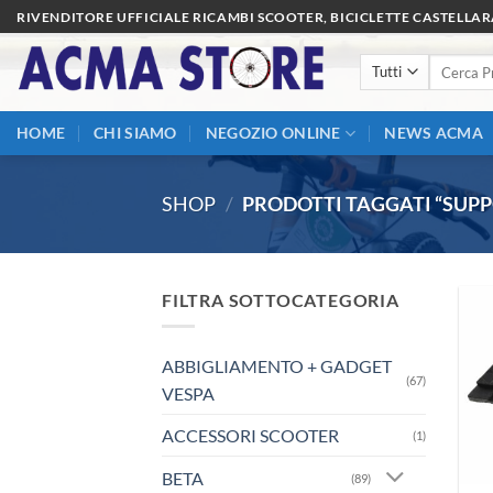
Salta
RIVENDITORE UFFICIALE RICAMBI SCOOTER, BICICLETTE CASTELLA
ai
Cerca:
contenuti
HOME
CHI SIAMO
NEGOZIO ONLINE
NEWS ACMA
SHOP
/
PRODOTTI TAGGATI “SUP
FILTRA SOTTOCATEGORIA
ABBIGLIAMENTO + GADGET
(67)
VESPA
ACCESSORI SCOOTER
(1)
BETA
(89)