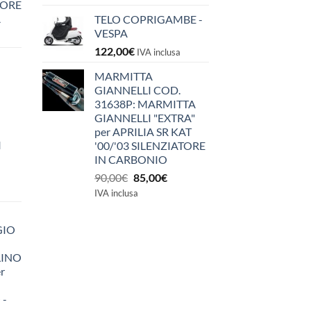
IORE
A
TELO COPRIGAMBE -
VESPA
122,00
€
IVA inclusa
MARMITTA
GIANNELLI COD.
31638P: MARMITTA
GIANNELLI "EXTRA"
per APRILIA SR KAT
I
'00/'03 SILENZIATORE
IN CARBONIO
Il
Il
90,00
€
85,00
€
prezzo
prezzo
IVA inclusa
originale
attuale
era:
è:
GIO
90,00€.
85,00€.
LINO
r
 -