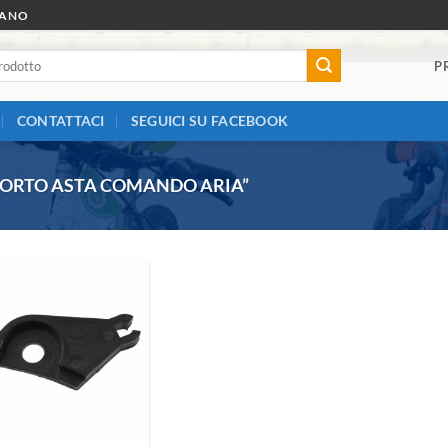
RANO
P
CONTATTACI
SEGUICI SU FACEBOOK
PORTO ASTA COMANDO ARIA”
Aggiungi
alla lista
dei
desideri