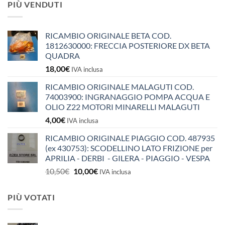
PIÙ VENDUTI
RICAMBIO ORIGINALE BETA COD.
1812630000: FRECCIA POSTERIORE DX BETA
QUADRA
18,00
€
IVA inclusa
RICAMBIO ORIGINALE MALAGUTI COD.
74003900: INGRANAGGIO POMPA ACQUA E
OLIO Z22 MOTORI MINARELLI MALAGUTI
4,00
€
IVA inclusa
RICAMBIO ORIGINALE PIAGGIO COD. 487935
(ex 430753): SCODELLINO LATO FRIZIONE per
APRILIA - DERBI - GILERA - PIAGGIO - VESPA
Il
Il
10,50
€
10,00
€
IVA inclusa
prezzo
prezzo
originale
attuale
PIÙ VOTATI
era:
è:
10,50€.
10,00€.