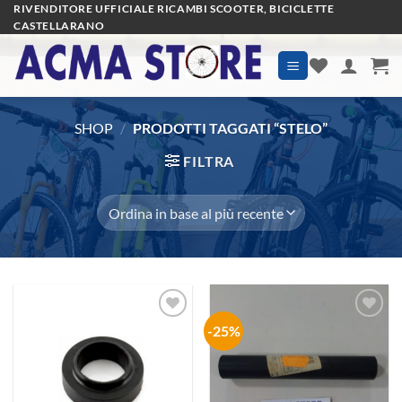
Salta
RIVENDITORE UFFICIALE RICAMBI SCOOTER, BICICLETTE
CASTELLARANO
ai
contenuti
SHOP
/
PRODOTTI TAGGATI “STELO”
FILTRA
-25%
Aggiungi
Aggiungi
alla lista
alla lista
dei
dei
desideri
desideri