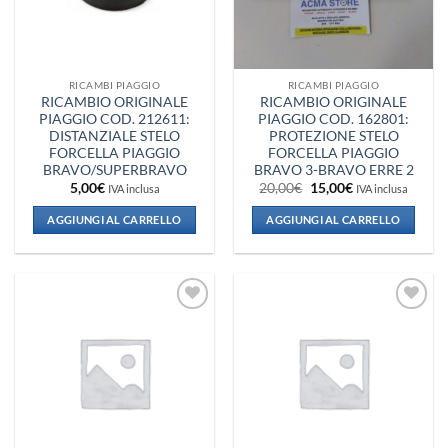
RICAMBI PIAGGIO
RICAMBI PIAGGIO
RICAMBIO ORIGINALE
RICAMBIO ORIGINALE
PIAGGIO COD. 212611:
PIAGGIO COD. 162801:
DISTANZIALE STELO
PROTEZIONE STELO
FORCELLA PIAGGIO
FORCELLA PIAGGIO
BRAVO/SUPERBRAVO
BRAVO 3-BRAVO ERRE 2
Il
Il
5,00
€
20,00
€
15,00
€
IVA inclusa
IVA inclusa
prezzo
prezzo
originale
attuale
AGGIUNGI AL CARRELLO
AGGIUNGI AL CARRELLO
era:
è:
20,00€.
15,00€.
Aggiungi
Aggiungi
alla lista
alla lista
dei
dei
desideri
desideri