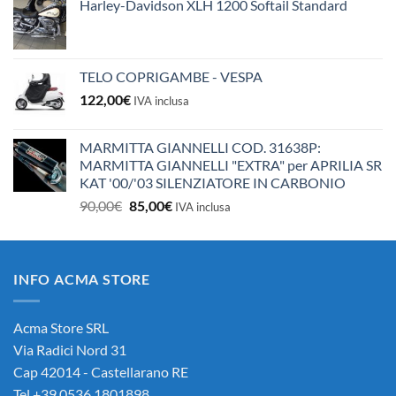
Harley-Davidson XLH 1200 Softail Standard
TELO COPRIGAMBE - VESPA
122,00
€
IVA inclusa
MARMITTA GIANNELLI COD. 31638P:
MARMITTA GIANNELLI "EXTRA" per APRILIA SR
KAT '00/'03 SILENZIATORE IN CARBONIO
Il
Il
90,00
€
85,00
€
IVA inclusa
prezzo
prezzo
originale
attuale
era:
è:
INFO ACMA STORE
90,00€.
85,00€.
Acma Store SRL
Via Radici Nord 31
Cap 42014 - Castellarano RE
Tel +39 0536 1801898