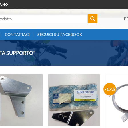
RANO
P
CONTATTACI
SEGUICI SU FACEBOOK
FA SUPPORTO”
-17%
Aggiungi
Aggiungi
alla lista
alla lista
dei
dei
desideri
desideri