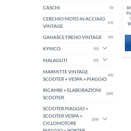
CASCHI
R
(0)
PI
CERCHIO MOTO IN ACCIAIO
(13)
B
VINTAGE
GANASCE FRENO VINTAGE
(43)
KYMCO
(33)
MALAGUTI
(53)
MARMITTE VINTAGE
(49)
SCOOTER + VESPA + PIAGGIO
RICAMBI + ELABORAZIONI
(109)
SCOOTER
SCOOTER PIAGGIO +
SCOOTER VESPA +
(228)
CICLOMOTORE
PIAGGIO + PORTER