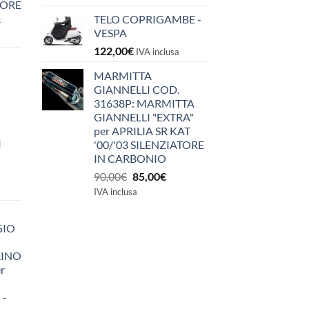
IORE
A
TELO COPRIGAMBE -
VESPA
122,00
€
IVA inclusa
MARMITTA
GIANNELLI COD.
31638P: MARMITTA
GIANNELLI "EXTRA"
per APRILIA SR KAT
I
'00/'03 SILENZIATORE
IN CARBONIO
Il
Il
90,00
€
85,00
€
prezzo
prezzo
IVA inclusa
originale
attuale
era:
è:
GIO
90,00€.
85,00€.
LINO
r
 -