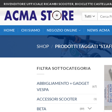
Salta
RIVENDITORE UFFICIALE RICAMBI SCOOTER, BICICLETTE CASTELLA
ai
Cerca:
contenuti
HOME
CHI SIAMO
NEGOZIO ONLINE
NEWS ACMA
SHOP
/
PRODOTTI TAGGATI “STAF
FILTRA SOTTOCATEGORIA
ABBIGLIAMENTO + GADGET
(67)
VESPA
ACCESSORI SCOOTER
(1)
BETA
(89)