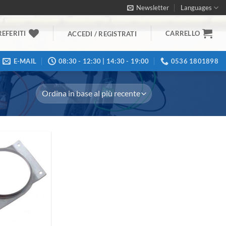
Newsletter
Languages
REFERITI
CARRELLO
ACCEDI / REGISTRATI
E-MAIL
08:30 - 12:30 | 14:30 - 19:00
0536 1801898
Aggiungi
alla lista
dei
desideri