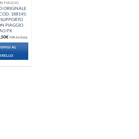
BI PIAGGIO
O ORIGINALE
COD. 188145:
 SUPPORTO
N PIAGGIO
AO PX
Il
,50
€
IVA inclusa
ezzo
prezzo
iginale
attuale
UNGI AL
a:
è:
,00€.
12,50€.
RRELLO