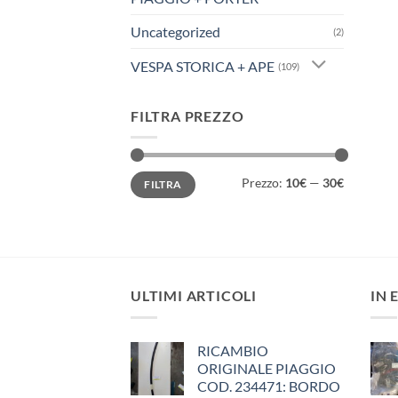
Uncategorized
(2)
VESPA STORICA + APE
(109)
FILTRA PREZZO
Prezzo
Prezzo
Prezzo:
10€
—
30€
FILTRA
Min
Max
ULTIMI ARTICOLI
IN 
RICAMBIO
ORIGINALE PIAGGIO
COD. 234471: BORDO