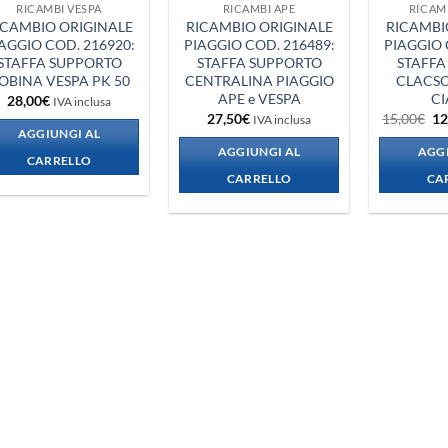
RICAMBI VESPA
RICAMBI APE
RICAM
ICAMBIO ORIGINALE
RICAMBIO ORIGINALE
RICAMBI
AGGIO COD. 216920:
PIAGGIO COD. 216489:
PIAGGIO 
STAFFA SUPPORTO
STAFFA SUPPORTO
STAFFA
OBINA VESPA PK 50
CENTRALINA PIAGGIO
CLACSO
APE e VESPA
CI
28,00
€
IVA inclusa
Il
27,50
€
15,00
€
12
IVA inclusa
pr
AGGIUNGI AL
or
AGGIUNGI AL
AGGI
er
CARRELLO
15
CARRELLO
CA