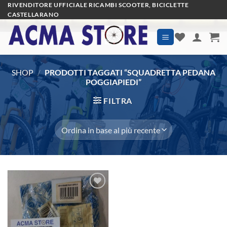
Salta
RIVENDITORE UFFICIALE RICAMBI SCOOTER, BICICLETTE
CASTELLARANO
ai
contenuti
SHOP
/
PRODOTTI TAGGATI “SQUADRETTA PEDANA
POGGIAPIEDI”
FILTRA
Aggiungi
alla lista
dei
desideri