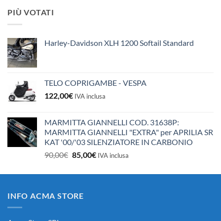
originale
attuale
PIÙ VOTATI
era:
è:
10,50€.
10,00€.
Harley-Davidson XLH 1200 Softail Standard
TELO COPRIGAMBE - VESPA
122,00
€
IVA inclusa
MARMITTA GIANNELLI COD. 31638P:
MARMITTA GIANNELLI "EXTRA" per APRILIA SR
KAT '00/'03 SILENZIATORE IN CARBONIO
Il
Il
90,00
€
85,00
€
IVA inclusa
prezzo
prezzo
originale
attuale
era:
è:
INFO ACMA STORE
90,00€.
85,00€.