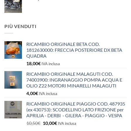
PIÙ VENDUTI
RICAMBIO ORIGINALE BETA COD.
1812630000: FRECCIA POSTERIORE DX BETA
QUADRA
18,00
€
IVA inclusa
RICAMBIO ORIGINALE MALAGUTI COD.
74003900: INGRANAGGIO POMPA ACQUA E
OLIO Z22 MOTORI MINARELLI MALAGUTI
4,00
€
IVA inclusa
RICAMBIO ORIGINALE PIAGGIO COD. 487935
(ex 430753): SCODELLINO LATO FRIZIONE per
APRILIA - DERBI - GILERA - PIAGGIO - VESPA
Il
Il
10,50
€
10,00
€
IVA inclusa
prezzo
prezzo