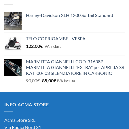
era:
è:
10,50€.
10,00€.
Harley-Davidson XLH 1200 Softail Standard
TELO COPRIGAMBE - VESPA
122,00
€
IVA inclusa
MARMITTA GIANNELLI COD. 31638P:
MARMITTA GIANNELLI "EXTRA" per APRILIA SR
KAT '00/'03 SILENZIATORE IN CARBONIO
Il
Il
90,00
€
85,00
€
IVA inclusa
prezzo
prezzo
originale
attuale
era:
è:
INFO ACMA STORE
90,00€.
85,00€.
Acma Store SRL
Via Radici Nord 31