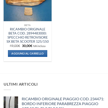
BETA
RICAMBIO ORIGINALE
BETA COD. 2894483000:
SPECCHIO RETROVISORE
SX BETA SCOOTER 125/150
Il
Il
49,00
€
30,00
€
IVA inclusa
prezzo
prezzo
originale
attuale
AGGIUNGI AL CARRELLO
era:
è:
49,00€.
30,00€.
ULTIMI ARTICOLI
RICAMBIO ORIGINALE PIAGGIO COD. 234471:
BORDO INFERIORE PARABREZZA PIAGGIO