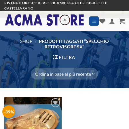
Salta
RIVENDITORE UFFICIALE RICAMBI SCOOTER, BICICLETTE
CASTELLARANO
ai
contenuti
SHOP
/
PRODOTTI TAGGATI “SPECCHIO
RETROVISORE SX”
FILTRA
-39%
Aggiungi
alla lista
dei
desideri