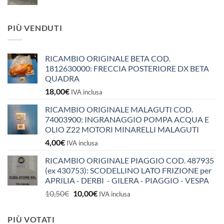
PIÙ VENDUTI
RICAMBIO ORIGINALE BETA COD.
1812630000: FRECCIA POSTERIORE DX BETA
QUADRA
18,00
€
IVA inclusa
RICAMBIO ORIGINALE MALAGUTI COD.
74003900: INGRANAGGIO POMPA ACQUA E
OLIO Z22 MOTORI MINARELLI MALAGUTI
4,00
€
IVA inclusa
RICAMBIO ORIGINALE PIAGGIO COD. 487935
(ex 430753): SCODELLINO LATO FRIZIONE per
APRILIA - DERBI - GILERA - PIAGGIO - VESPA
Il
Il
10,50
€
10,00
€
IVA inclusa
prezzo
prezzo
originale
attuale
PIÙ VOTATI