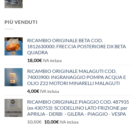
PIÙ VENDUTI
RICAMBIO ORIGINALE BETA COD.
1812630000: FRECCIA POSTERIORE DX BETA
QUADRA
18,00
€
IVA inclusa
RICAMBIO ORIGINALE MALAGUTI COD.
74003900: INGRANAGGIO POMPA ACQUA E
OLIO Z22 MOTORI MINARELLI MALAGUTI
4,00
€
IVA inclusa
RICAMBIO ORIGINALE PIAGGIO COD. 487935
(ex 430753): SCODELLINO LATO FRIZIONE per
APRILIA - DERBI - GILERA - PIAGGIO - VESPA
Il
Il
10,50
€
10,00
€
IVA inclusa
prezzo
prezzo
originale
attuale