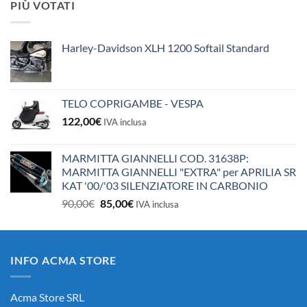
PIÙ VOTATI
era:
è:
10,50€.
10,00€.
Harley-Davidson XLH 1200 Softail Standard
TELO COPRIGAMBE - VESPA
122,00
€
IVA inclusa
MARMITTA GIANNELLI COD. 31638P:
MARMITTA GIANNELLI "EXTRA" per APRILIA SR
KAT '00/'03 SILENZIATORE IN CARBONIO
Il
Il
90,00
€
85,00
€
IVA inclusa
prezzo
prezzo
originale
attuale
era:
è:
INFO ACMA STORE
90,00€.
85,00€.
Acma Store SRL