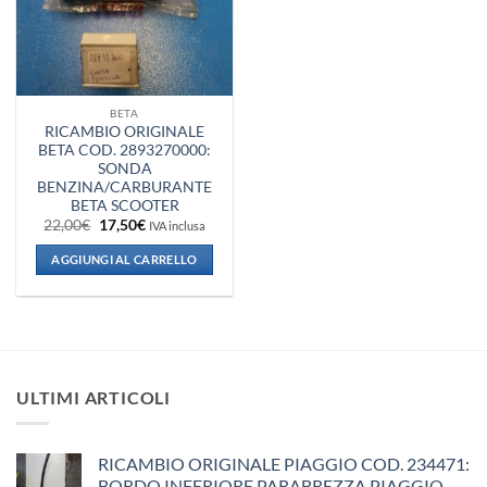
BETA
RICAMBIO ORIGINALE
BETA COD. 2893270000:
SONDA
BENZINA/CARBURANTE
BETA SCOOTER
Il
Il
22,00
€
17,50
€
IVA inclusa
prezzo
prezzo
originale
attuale
AGGIUNGI AL CARRELLO
era:
è:
22,00€.
17,50€.
ULTIMI ARTICOLI
RICAMBIO ORIGINALE PIAGGIO COD. 234471:
BORDO INFERIORE PARABREZZA PIAGGIO