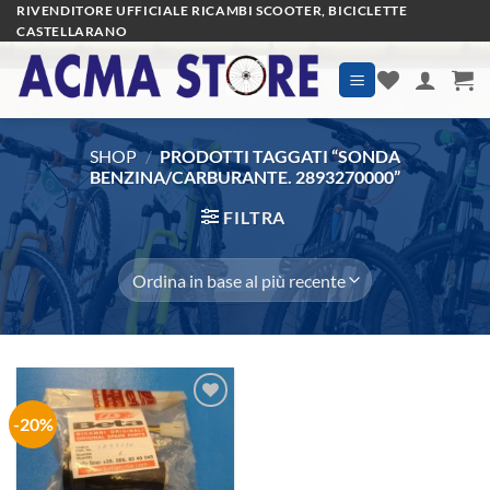
Salta
RIVENDITORE UFFICIALE RICAMBI SCOOTER, BICICLETTE
CASTELLARANO
ai
contenuti
SHOP
/
PRODOTTI TAGGATI “SONDA
BENZINA/CARBURANTE. 2893270000”
FILTRA
-20%
Aggiungi
alla lista
dei
desideri