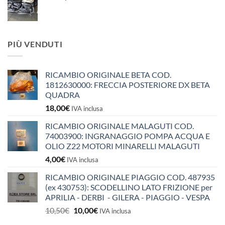
PIÙ VENDUTI
RICAMBIO ORIGINALE BETA COD.
1812630000: FRECCIA POSTERIORE DX BETA
QUADRA
18,00
€
IVA inclusa
RICAMBIO ORIGINALE MALAGUTI COD.
74003900: INGRANAGGIO POMPA ACQUA E
OLIO Z22 MOTORI MINARELLI MALAGUTI
4,00
€
IVA inclusa
RICAMBIO ORIGINALE PIAGGIO COD. 487935
(ex 430753): SCODELLINO LATO FRIZIONE per
APRILIA - DERBI - GILERA - PIAGGIO - VESPA
Il
Il
10,50
€
10,00
€
IVA inclusa
prezzo
prezzo