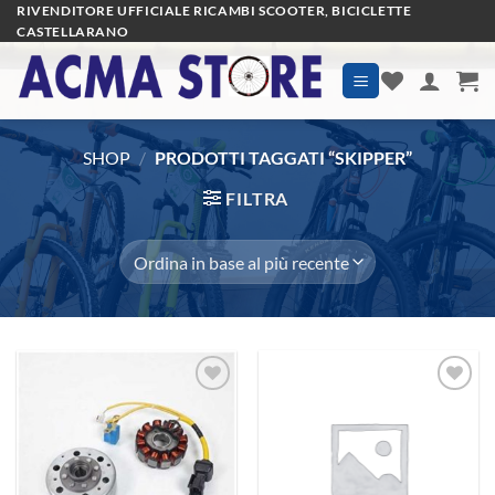
Salta
RIVENDITORE UFFICIALE RICAMBI SCOOTER, BICICLETTE
CASTELLARANO
ai
contenuti
SHOP
/
PRODOTTI TAGGATI “SKIPPER”
FILTRA
Aggiungi
Aggiungi
alla lista
alla lista
dei
dei
desideri
desideri