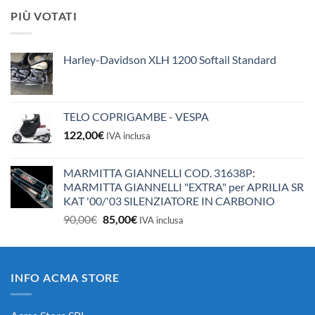
originale
attuale
PIÙ VOTATI
era:
è:
10,50€.
10,00€.
Harley-Davidson XLH 1200 Softail Standard
TELO COPRIGAMBE - VESPA
122,00
€
IVA inclusa
MARMITTA GIANNELLI COD. 31638P:
MARMITTA GIANNELLI "EXTRA" per APRILIA SR
KAT '00/'03 SILENZIATORE IN CARBONIO
Il
Il
90,00
€
85,00
€
IVA inclusa
prezzo
prezzo
originale
attuale
era:
è:
INFO ACMA STORE
90,00€.
85,00€.