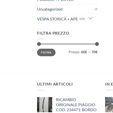
Uncategorized
(2)
VESPA STORICA + APE
(109)
FILTRA PREZZO
Prezzo
Prezzo
Prezzo:
60€
—
70€
FILTRA
Min
Max
ULTIMI ARTICOLI
IN 
RICAMBIO
ORIGINALE PIAGGIO
COD. 234471: BORDO