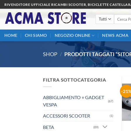
Salta
RIVENDITORE UFFICIALE RICAMBI SCOOTER, BICICLETTE CASTELLA
ai
Cerca:
contenuti
HOME
CHI SIAMO
NEGOZIO ONLINE
NEWS ACMA
SHOP
/
PRODOTTI TAGGATI “SITOP
FILTRA SOTTOCATEGORIA
-21
ABBIGLIAMENTO + GADGET
(67)
VESPA
ACCESSORI SCOOTER
(1)
BETA
(89)