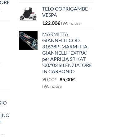
IORE
A
TELO COPRIGAMBE -
VESPA
122,00
€
IVA inclusa
MARMITTA
GIANNELLI COD.
31638P: MARMITTA
GIANNELLI "EXTRA"
per APRILIA SR KAT
I
'00/'03 SILENZIATORE
IN CARBONIO
Il
Il
90,00
€
85,00
€
prezzo
prezzo
IVA inclusa
originale
attuale
era:
è:
GIO
90,00€.
85,00€.
LINO
r
 -