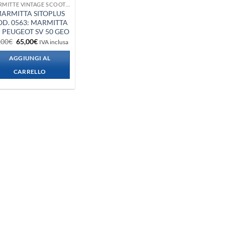
MARMITTE VINTAGE SCOOTER + VESPA + PIAGGIO
ARMITTA SITOPLUS
D. 0563: MARMITTA
r PEUGEOT SV 50 GEO
Il
Il
,00
€
65,00
€
IVA inclusa
prezzo
prezzo
originale
attuale
AGGIUNGI AL
era:
è:
82,00€.
65,00€.
CARRELLO