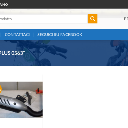
RANO
P
CONTATTACI
SEGUICI SU FACEBOOK
LUS 0563”
%
Aggiungi
alla lista
dei
desideri