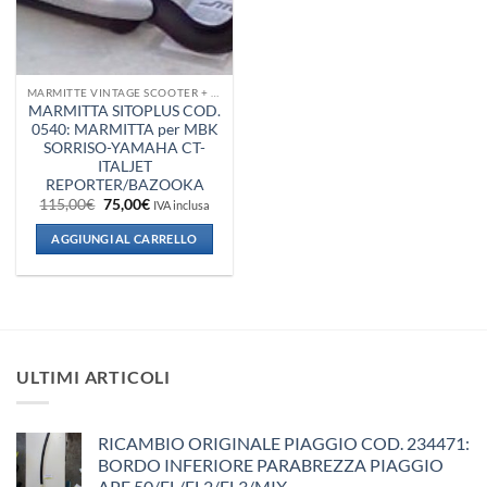
MARMITTE VINTAGE SCOOTER + VESPA + PIAGGIO
MARMITTA SITOPLUS COD.
0540: MARMITTA per MBK
SORRISO-YAMAHA CT-
ITALJET
REPORTER/BAZOOKA
Il
Il
115,00
€
75,00
€
IVA inclusa
prezzo
prezzo
originale
attuale
AGGIUNGI AL CARRELLO
era:
è:
115,00€.
75,00€.
ULTIMI ARTICOLI
RICAMBIO ORIGINALE PIAGGIO COD. 234471:
BORDO INFERIORE PARABREZZA PIAGGIO
APE 50/FL/FL2/FL3/MIX