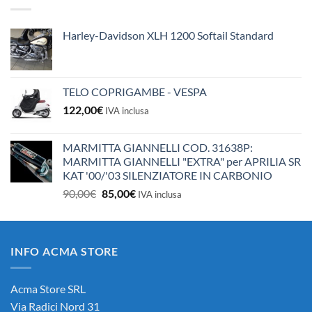
10,50€.
10,00€.
Harley-Davidson XLH 1200 Softail Standard
TELO COPRIGAMBE - VESPA
122,00
€
IVA inclusa
MARMITTA GIANNELLI COD. 31638P:
MARMITTA GIANNELLI "EXTRA" per APRILIA SR
KAT '00/'03 SILENZIATORE IN CARBONIO
Il
Il
90,00
€
85,00
€
IVA inclusa
prezzo
prezzo
originale
attuale
era:
è:
INFO ACMA STORE
90,00€.
85,00€.
Acma Store SRL
Via Radici Nord 31