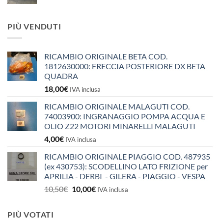
PIÙ VENDUTI
RICAMBIO ORIGINALE BETA COD.
1812630000: FRECCIA POSTERIORE DX BETA
QUADRA
18,00
€
IVA inclusa
RICAMBIO ORIGINALE MALAGUTI COD.
74003900: INGRANAGGIO POMPA ACQUA E
OLIO Z22 MOTORI MINARELLI MALAGUTI
4,00
€
IVA inclusa
RICAMBIO ORIGINALE PIAGGIO COD. 487935
(ex 430753): SCODELLINO LATO FRIZIONE per
APRILIA - DERBI - GILERA - PIAGGIO - VESPA
Il
Il
10,50
€
10,00
€
IVA inclusa
prezzo
prezzo
originale
attuale
PIÙ VOTATI
era:
è: