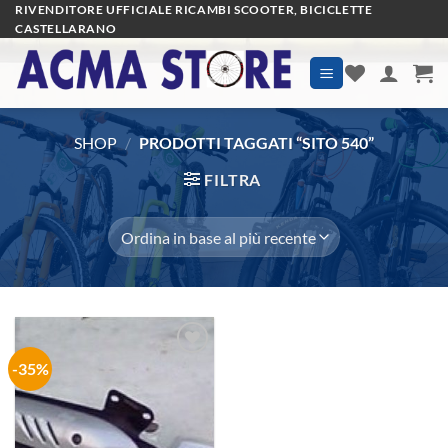
Salta
RIVENDITORE UFFICIALE RICAMBI SCOOTER, BICICLETTE
CASTELLARANO
ai
contenuti
SHOP
/
PRODOTTI TAGGATI “SITO 540”
FILTRA
-35%
Aggiungi
alla lista
dei
desideri