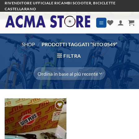
Salta
RIVENDITORE UFFICIALE RICAMBI SCOOTER, BICICLETTE
CASTELLARANO
ai
contenuti
SHOP
/
PRODOTTI TAGGATI “SITO 0549”
FILTRA
Aggiungi
alla lista
dei
desideri