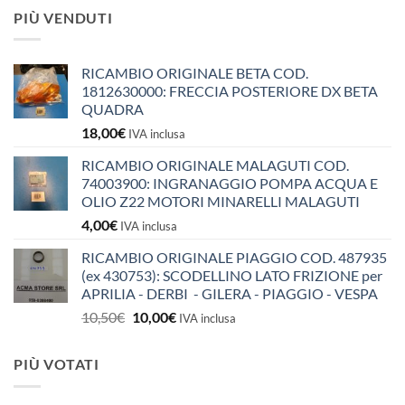
PIÙ VENDUTI
RICAMBIO ORIGINALE BETA COD.
1812630000: FRECCIA POSTERIORE DX BETA
QUADRA
18,00
€
IVA inclusa
RICAMBIO ORIGINALE MALAGUTI COD.
74003900: INGRANAGGIO POMPA ACQUA E
OLIO Z22 MOTORI MINARELLI MALAGUTI
4,00
€
IVA inclusa
RICAMBIO ORIGINALE PIAGGIO COD. 487935
(ex 430753): SCODELLINO LATO FRIZIONE per
APRILIA - DERBI - GILERA - PIAGGIO - VESPA
Il
Il
10,50
€
10,00
€
IVA inclusa
prezzo
prezzo
originale
attuale
PIÙ VOTATI
era:
è:
10,50€.
10,00€.