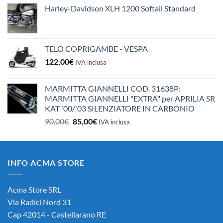
Harley-Davidson XLH 1200 Softail Standard
TELO COPRIGAMBE - VESPA
122,00
€
IVA inclusa
MARMITTA GIANNELLI COD. 31638P:
MARMITTA GIANNELLI "EXTRA" per APRILIA SR
KAT '00/'03 SILENZIATORE IN CARBONIO
Il
Il
90,00
€
85,00
€
IVA inclusa
prezzo
prezzo
originale
attuale
era:
è:
INFO ACMA STORE
90,00€.
85,00€.
Acma Store SRL
Via Radici Nord 31
Cap 42014 - Castellarano RE