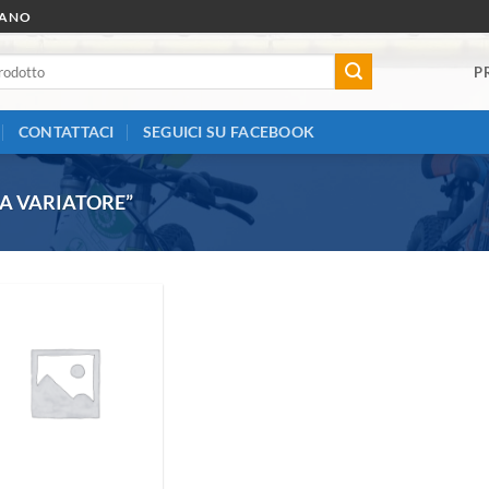
RANO
P
CONTATTACI
SEGUICI SU FACEBOOK
A VARIATORE”
Aggiungi
alla lista
dei
desideri