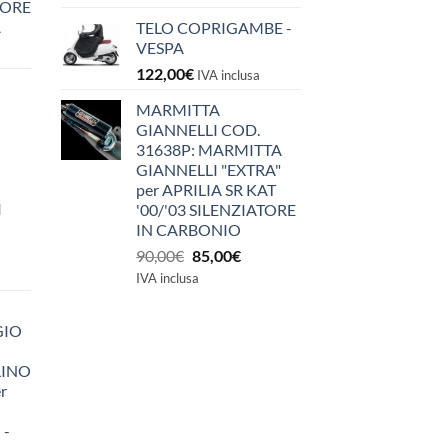
IORE
A
TELO COPRIGAMBE -
VESPA
122,00
€
IVA inclusa
MARMITTA
GIANNELLI COD.
31638P: MARMITTA
GIANNELLI "EXTRA"
per APRILIA SR KAT
I
'00/'03 SILENZIATORE
IN CARBONIO
Il
Il
90,00
€
85,00
€
prezzo
prezzo
IVA inclusa
originale
attuale
era:
è:
GIO
90,00€.
85,00€.
LINO
r
 -