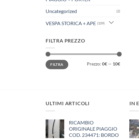
Uncategorized
(2)
VESPA STORICA + APE
(109)
FILTRA PREZZO
Prezzo
Prezzo
Prezzo:
0€
—
10€
FILTRA
Min
Max
ULTIMI ARTICOLI
IN 
RICAMBIO
ORIGINALE PIAGGIO
COD. 234471: BORDO