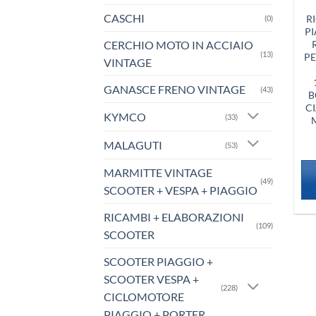
CASCHI
R
(0)
PI
CERCHIO MOTO IN ACCIAIO
(13)
PE
VINTAGE
GANASCE FRENO VINTAGE
(43)
B
CI
KYMCO
(33)
MALAGUTI
(53)
MARMITTE VINTAGE
(49)
SCOOTER + VESPA + PIAGGIO
RICAMBI + ELABORAZIONI
(109)
SCOOTER
SCOOTER PIAGGIO +
SCOOTER VESPA +
(228)
CICLOMOTORE
PIAGGIO + PORTER