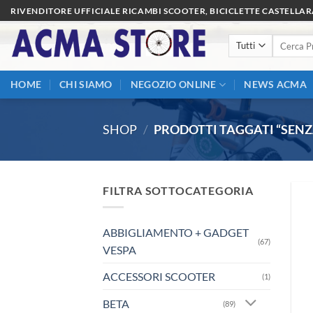
Salta
RIVENDITORE UFFICIALE RICAMBI SCOOTER, BICICLETTE CASTELLA
ai
Cerca:
contenuti
HOME
CHI SIAMO
NEGOZIO ONLINE
NEWS ACMA
SHOP
/
PRODOTTI TAGGATI “SENZ
FILTRA SOTTOCATEGORIA
ABBIGLIAMENTO + GADGET
(67)
VESPA
ACCESSORI SCOOTER
(1)
BETA
(89)