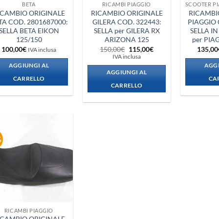
BETA
RICAMBI PIAGGIO
ICAMBIO ORIGINALE
RICAMBIO ORIGINALE
RICAMBI
TA COD. 2801687000:
GILERA COD. 322443:
PIAGGIO 
SELLA BETA EIKON
SELLA per GILERA RX
SELLA IN
125/150
ARIZONA 125
per PIA
Il
Il
100,00
€
150,00
€
115,00
€
135,00
IVA inclusa
prezzo
prezzo
IVA inclusa
originale
attuale
AGGIUNGI AL
AGGI
era:
è:
AGGIUNGI AL
150,00€.
115,00€.
CARRELLO
CA
CARRELLO
%
Aggiungi
alla lista
dei
desideri
RICAMBI PIAGGIO
ICAMBIO ORIGINALE