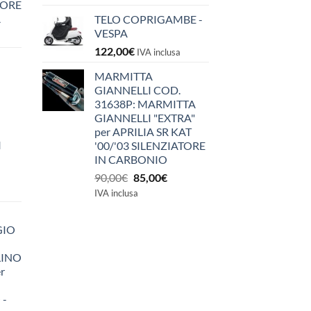
IORE
A
TELO COPRIGAMBE -
VESPA
122,00
€
IVA inclusa
MARMITTA
GIANNELLI COD.
31638P: MARMITTA
GIANNELLI "EXTRA"
per APRILIA SR KAT
I
'00/'03 SILENZIATORE
IN CARBONIO
Il
Il
90,00
€
85,00
€
prezzo
prezzo
IVA inclusa
originale
attuale
era:
è:
GIO
90,00€.
85,00€.
LINO
r
 -