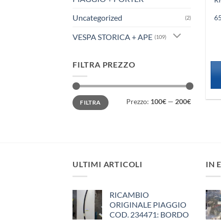
Uncategorized
6
(2)
VESPA STORICA + APE
(109)
FILTRA PREZZO
Prezzo
Prezzo
Prezzo:
100€
—
200€
FILTRA
Min
Max
ULTIMI ARTICOLI
IN 
RICAMBIO
ORIGINALE PIAGGIO
COD. 234471: BORDO