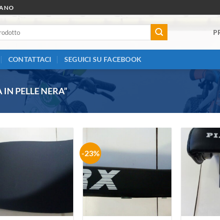
RANO
P
CONTATTACI
SEGUICI SU FACEBOOK
 IN PELLE NERA”
-23%
Aggiungi
Aggiungi
alla lista
alla lista
dei
dei
desideri
desideri