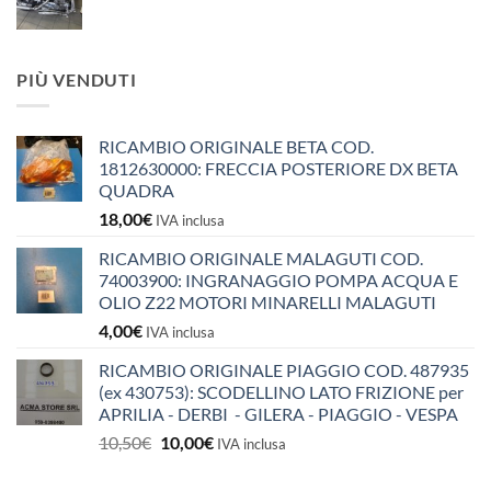
PIÙ VENDUTI
RICAMBIO ORIGINALE BETA COD.
1812630000: FRECCIA POSTERIORE DX BETA
QUADRA
18,00
€
IVA inclusa
RICAMBIO ORIGINALE MALAGUTI COD.
74003900: INGRANAGGIO POMPA ACQUA E
OLIO Z22 MOTORI MINARELLI MALAGUTI
4,00
€
IVA inclusa
RICAMBIO ORIGINALE PIAGGIO COD. 487935
(ex 430753): SCODELLINO LATO FRIZIONE per
APRILIA - DERBI - GILERA - PIAGGIO - VESPA
Il
Il
10,50
€
10,00
€
IVA inclusa
prezzo
prezzo
originale
attuale