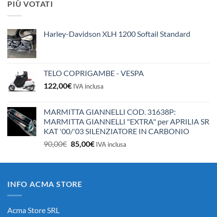
PIÙ VOTATI
era:
è:
10,50€.
10,00€.
Harley-Davidson XLH 1200 Softail Standard
TELO COPRIGAMBE - VESPA
122,00
€
IVA inclusa
MARMITTA GIANNELLI COD. 31638P:
MARMITTA GIANNELLI "EXTRA" per APRILIA SR
KAT '00/'03 SILENZIATORE IN CARBONIO
Il
Il
90,00
€
85,00
€
IVA inclusa
prezzo
prezzo
originale
attuale
era:
è:
INFO ACMA STORE
90,00€.
85,00€.
Acma Store SRL