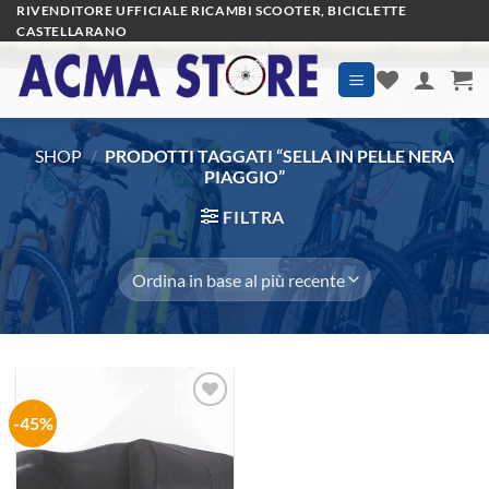
Salta
RIVENDITORE UFFICIALE RICAMBI SCOOTER, BICICLETTE
CASTELLARANO
ai
contenuti
SHOP
/
PRODOTTI TAGGATI “SELLA IN PELLE NERA
PIAGGIO”
FILTRA
-45%
Aggiungi
alla lista
dei
desideri