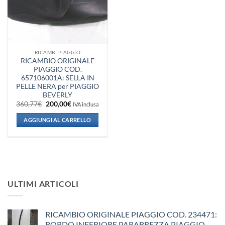
RICAMBI PIAGGIO
RICAMBIO ORIGINALE
PIAGGIO COD.
657106001A: SELLA IN
PELLE NERA per PIAGGIO
BEVERLY
Il
Il
360,77
€
200,00
€
IVA inclusa
prezzo
prezzo
originale
attuale
AGGIUNGI AL CARRELLO
era:
è:
360,77€.
200,00€.
ULTIMI ARTICOLI
RICAMBIO ORIGINALE PIAGGIO COD. 234471:
BORDO INFERIORE PARABREZZA PIAGGIO