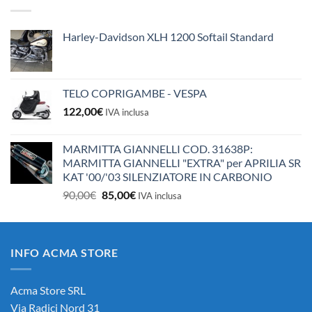
era:
è:
10,50€.
10,00€.
Harley-Davidson XLH 1200 Softail Standard
TELO COPRIGAMBE - VESPA
122,00
€
IVA inclusa
MARMITTA GIANNELLI COD. 31638P:
MARMITTA GIANNELLI "EXTRA" per APRILIA SR
KAT '00/'03 SILENZIATORE IN CARBONIO
Il
Il
90,00
€
85,00
€
IVA inclusa
prezzo
prezzo
originale
attuale
era:
è:
INFO ACMA STORE
90,00€.
85,00€.
Acma Store SRL
Via Radici Nord 31