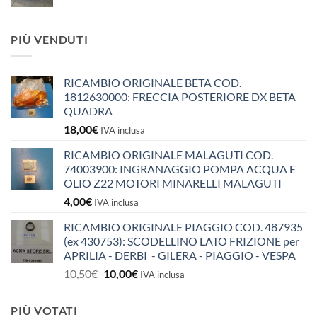
PIÙ VENDUTI
RICAMBIO ORIGINALE BETA COD.
1812630000: FRECCIA POSTERIORE DX BETA
QUADRA
18,00
€
IVA inclusa
RICAMBIO ORIGINALE MALAGUTI COD.
74003900: INGRANAGGIO POMPA ACQUA E
OLIO Z22 MOTORI MINARELLI MALAGUTI
4,00
€
IVA inclusa
RICAMBIO ORIGINALE PIAGGIO COD. 487935
(ex 430753): SCODELLINO LATO FRIZIONE per
APRILIA - DERBI - GILERA - PIAGGIO - VESPA
Il
Il
10,50
€
10,00
€
IVA inclusa
prezzo
prezzo
originale
attuale
PIÙ VOTATI