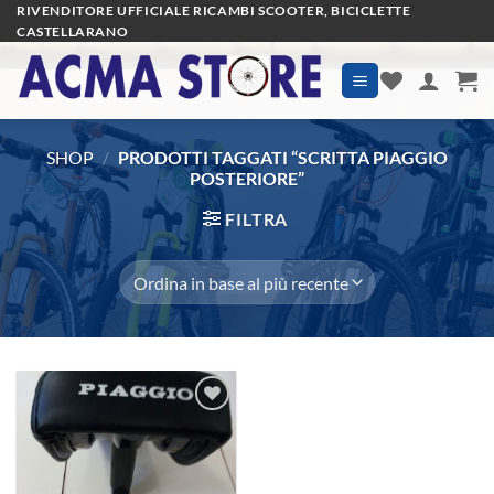
Salta
RIVENDITORE UFFICIALE RICAMBI SCOOTER, BICICLETTE
CASTELLARANO
ai
contenuti
SHOP
/
PRODOTTI TAGGATI “SCRITTA PIAGGIO
POSTERIORE”
FILTRA
Aggiungi
alla lista
dei
desideri