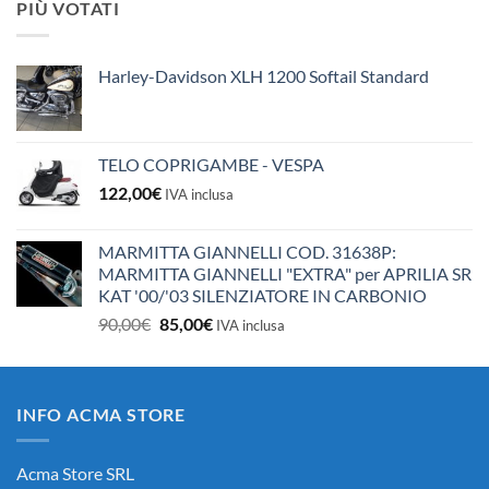
PIÙ VOTATI
era:
è:
10,50€.
10,00€.
Harley-Davidson XLH 1200 Softail Standard
TELO COPRIGAMBE - VESPA
122,00
€
IVA inclusa
MARMITTA GIANNELLI COD. 31638P:
MARMITTA GIANNELLI "EXTRA" per APRILIA SR
KAT '00/'03 SILENZIATORE IN CARBONIO
Il
Il
90,00
€
85,00
€
IVA inclusa
prezzo
prezzo
originale
attuale
era:
è:
INFO ACMA STORE
90,00€.
85,00€.
Acma Store SRL