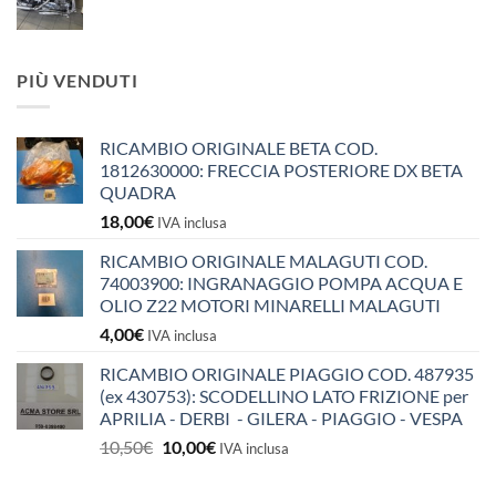
PIÙ VENDUTI
RICAMBIO ORIGINALE BETA COD.
1812630000: FRECCIA POSTERIORE DX BETA
QUADRA
18,00
€
IVA inclusa
RICAMBIO ORIGINALE MALAGUTI COD.
74003900: INGRANAGGIO POMPA ACQUA E
OLIO Z22 MOTORI MINARELLI MALAGUTI
4,00
€
IVA inclusa
RICAMBIO ORIGINALE PIAGGIO COD. 487935
(ex 430753): SCODELLINO LATO FRIZIONE per
APRILIA - DERBI - GILERA - PIAGGIO - VESPA
Il
Il
10,50
€
10,00
€
IVA inclusa
prezzo
prezzo
originale
attuale