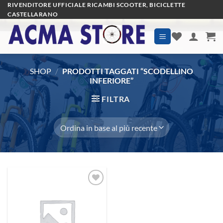
Salta
RIVENDITORE UFFICIALE RICAMBI SCOOTER, BICICLETTE
CASTELLARANO
ai
contenuti
SHOP
/
PRODOTTI TAGGATI “SCODELLINO
INFERIORE”
FILTRA
Aggiungi
alla lista
dei
desideri