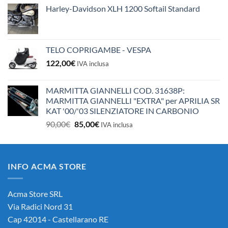
Harley-Davidson XLH 1200 Softail Standard
TELO COPRIGAMBE - VESPA
122,00
€
IVA inclusa
MARMITTA GIANNELLI COD. 31638P:
MARMITTA GIANNELLI "EXTRA" per APRILIA SR
KAT '00/'03 SILENZIATORE IN CARBONIO
Il
Il
90,00
€
85,00
€
IVA inclusa
prezzo
prezzo
originale
attuale
era:
è:
INFO ACMA STORE
90,00€.
85,00€.
Acma Store SRL
Via Radici Nord 31
Cap 42014 - Castellarano RE