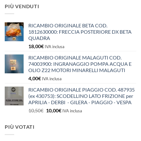
PIÙ VENDUTI
RICAMBIO ORIGINALE BETA COD.
1812630000: FRECCIA POSTERIORE DX BETA
QUADRA
18,00
€
IVA inclusa
RICAMBIO ORIGINALE MALAGUTI COD.
74003900: INGRANAGGIO POMPA ACQUA E
OLIO Z22 MOTORI MINARELLI MALAGUTI
4,00
€
IVA inclusa
RICAMBIO ORIGINALE PIAGGIO COD. 487935
(ex 430753): SCODELLINO LATO FRIZIONE per
APRILIA - DERBI - GILERA - PIAGGIO - VESPA
Il
Il
10,50
€
10,00
€
IVA inclusa
prezzo
prezzo
originale
attuale
PIÙ VOTATI
era:
è:
10,50€.
10,00€.