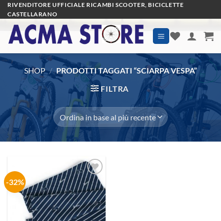
Salta
RIVENDITORE UFFICIALE RICAMBI SCOOTER, BICICLETTE
CASTELLARANO
ai
contenuti
SHOP
/
PRODOTTI TAGGATI “SCIARPA VESPA”
FILTRA
-32%
Aggiungi
alla lista
dei
desideri