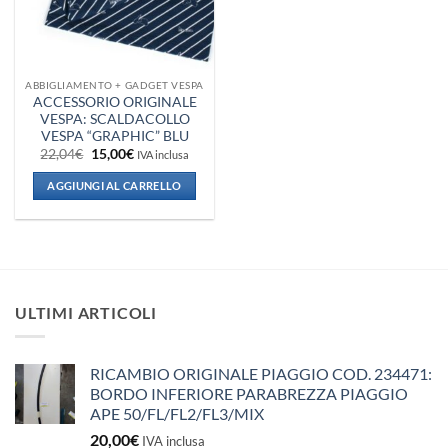
ABBIGLIAMENTO + GADGET VESPA
ACCESSORIO ORIGINALE
VESPA: SCALDACOLLO
VESPA “GRAPHIC” BLU
Il
Il
22,04
€
15,00
€
IVA inclusa
prezzo
prezzo
originale
attuale
AGGIUNGI AL CARRELLO
era:
è:
22,04€.
15,00€.
ULTIMI ARTICOLI
RICAMBIO ORIGINALE PIAGGIO COD. 234471:
BORDO INFERIORE PARABREZZA PIAGGIO
APE 50/FL/FL2/FL3/MIX
20,00
€
IVA inclusa