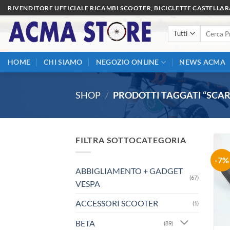
Salta
RIVENDITORE UFFICIALE RICAMBI SCOOTER, BICICLETTE CASTELLA
ai
Cerca:
contenuti
HOME
CHI SIAMO
NEGOZIO ONLINE
NEWS ACMA
SHOP
/
PRODOTTI TAGGATI “SCAR
FILTRA SOTTOCATEGORIA
-7%
ABBIGLIAMENTO + GADGET
(67)
VESPA
ACCESSORI SCOOTER
(1)
BETA
(89)