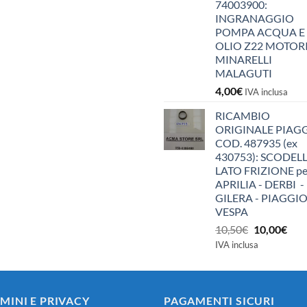
74003900:
INGRANAGGIO
POMPA ACQUA E
OLIO Z22 MOTOR
MINARELLI
MALAGUTI
4,00
€
IVA inclusa
RICAMBIO
ORIGINALE PIAG
COD. 487935 (ex
430753): SCODEL
LATO FRIZIONE pe
APRILIA - DERBI -
GILERA - PIAGGIO
VESPA
Il
Il
10,50
€
10,00
€
prezzo
pre
IVA inclusa
originale
attu
era:
è:
10,50€.
10,0
MINI E PRIVACY
PAGAMENTI SICURI