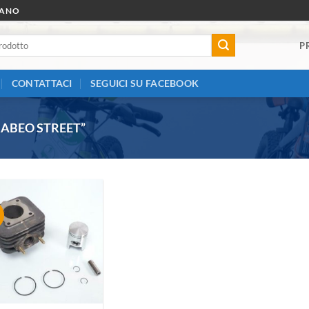
RANO
P
CONTATTACI
SEGUICI SU FACEBOOK
ABEO STREET”
Aggiungi
alla lista
dei
desideri