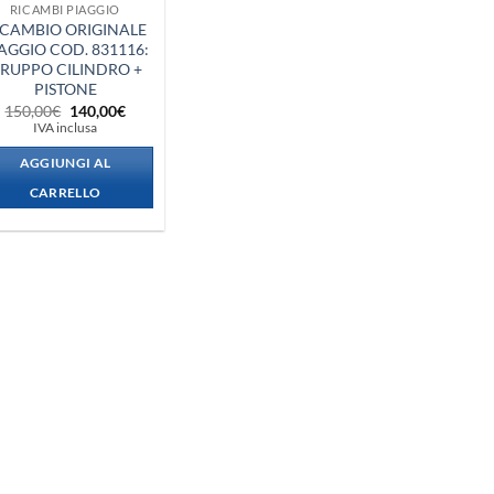
RICAMBI PIAGGIO
ICAMBIO ORIGINALE
AGGIO COD. 831116:
RUPPO CILINDRO +
PISTONE
Il
Il
150,00
€
140,00
€
prezzo
prezzo
IVA inclusa
originale
attuale
era:
è:
AGGIUNGI AL
150,00€.
140,00€.
CARRELLO