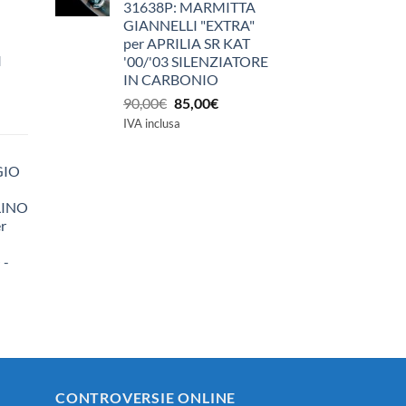
31638P: MARMITTA
GIANNELLI "EXTRA"
per APRILIA SR KAT
I
'00/'03 SILENZIATORE
IN CARBONIO
Il
Il
90,00
€
85,00
€
prezzo
prezzo
IVA inclusa
originale
attuale
era:
è:
GIO
90,00€.
85,00€.
LINO
r
 -
zzo
ale
0€.
CONTROVERSIE ONLINE