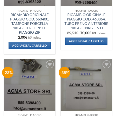
RICAMBI PIAGGIO
RICAMBI PIAGGIO
RICAMBIO ORIGINALE
RICAMBIO ORIGINALE
PIAGGIO COD. 560400:
PIAGGIO COD. 463864:
TAMPONE FORCELLA
TUBO FRENO ANTERIORE
PIAGGIO FREE PPTT –
PIAGGIO NRG – NTT
PIAGGIO ZIP
Il
Il
89,54
€
70,00
€
IVA inclusa
prezzo
prezzo
2,00
€
IVA inclusa
originale
attuale
AGGIUNGI AL CARRELLO
era:
è:
AGGIUNGI AL CARRELLO
89,54€.
70,00€.
-23%
-38%
Aggiungi
Aggiungi
alla lista
alla lista
dei
dei
desideri
desideri
RICAMBI PIAGGIO
RICAMBI PIAGGIO