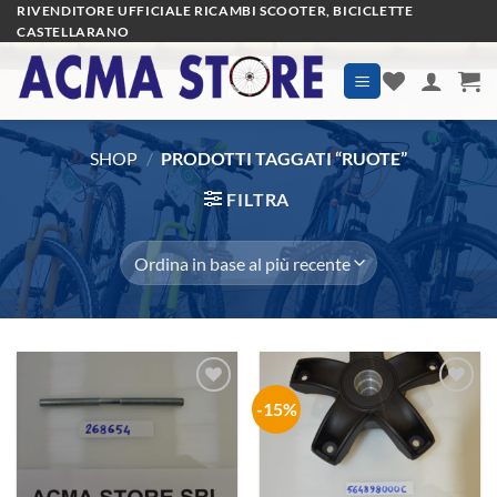
Salta
RIVENDITORE UFFICIALE RICAMBI SCOOTER, BICICLETTE
CASTELLARANO
ai
contenuti
SHOP
/
PRODOTTI TAGGATI “RUOTE”
FILTRA
-15%
Aggiungi
Aggiungi
alla lista
alla lista
dei
dei
desideri
desideri