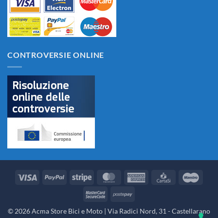
CONTROVERSIE ONLINE
Visa
PayPal
Stripe
MasterCard
American
CartaSi
Maes
Express
MasterCard
Postepay
2
© 2026 Acma Store Bici e Moto | Via Radici Nord, 31 - Castellarano