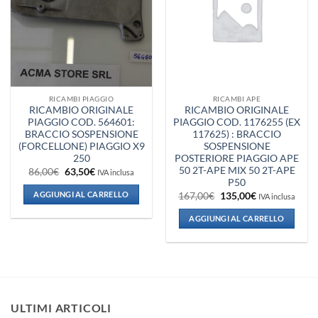
dei
dei
desideri
desideri
RICAMBI PIAGGIO
RICAMBI APE
RICAMBIO ORIGINALE
RICAMBIO ORIGINALE
PIAGGIO COD. 564601:
PIAGGIO COD. 1176255 (EX
BRACCIO SOSPENSIONE
117625) : BRACCIO
(FORCELLONE) PIAGGIO X9
SOSPENSIONE
250
POSTERIORE PIAGGIO APE
50 2T-APE MIX 50 2T-APE
Il
Il
86,00
€
63,50
€
IVA inclusa
prezzo
prezzo
P50
originale
attuale
AGGIUNGI AL CARRELLO
Il
Il
167,00
€
135,00
€
IVA inclusa
era:
è:
prezzo
prezzo
86,00€.
63,50€.
originale
attuale
AGGIUNGI AL CARRELLO
era:
è:
167,00€.
135,00€.
ULTIMI ARTICOLI