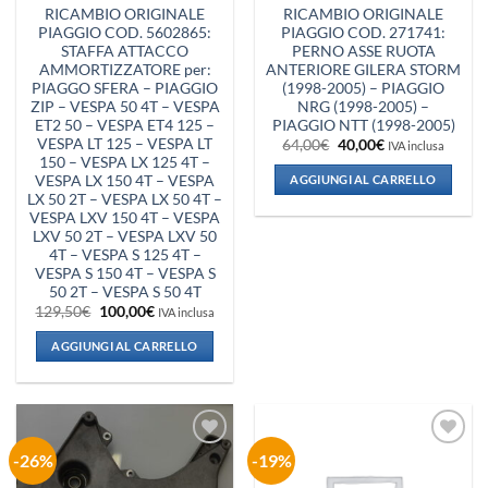
RICAMBIO ORIGINALE
RICAMBIO ORIGINALE
PIAGGIO COD. 5602865:
PIAGGIO COD. 271741:
STAFFA ATTACCO
PERNO ASSE RUOTA
AMMORTIZZATORE per:
ANTERIORE GILERA STORM
PIAGGO SFERA – PIAGGIO
(1998-2005) – PIAGGIO
ZIP – VESPA 50 4T – VESPA
NRG (1998-2005) –
ET2 50 – VESPA ET4 125 –
PIAGGIO NTT (1998-2005)
VESPA LT 125 – VESPA LT
Il
Il
64,00
€
40,00
€
IVA inclusa
prezzo
prezzo
150 – VESPA LX 125 4T –
originale
attuale
VESPA LX 150 4T – VESPA
AGGIUNGI AL CARRELLO
era:
è:
LX 50 2T – VESPA LX 50 4T –
64,00€.
40,00€.
VESPA LXV 150 4T – VESPA
LXV 50 2T – VESPA LXV 50
4T – VESPA S 125 4T –
VESPA S 150 4T – VESPA S
50 2T – VESPA S 50 4T
Il
Il
129,50
€
100,00
€
IVA inclusa
prezzo
prezzo
originale
attuale
AGGIUNGI AL CARRELLO
era:
è:
129,50€.
100,00€.
-26%
-19%
Aggiungi
Aggiungi
alla lista
alla lista