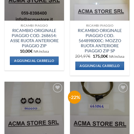
RICAMBI PIAGGIO
RICAMBI PIAGGIO
RICAMBIO ORIGINALE
RICAMBIO ORIGINALE
PIAGGIO COD. 268654:
PIAGGIO COD.
ASSE RUOTA ANTERIORE
564898000C: MOZZO
PIAGGIO ZIP
RUOTA ANTERIORE
PIAGGIO ZIP SP
10,00
€
IVA inclusa
Il
Il
204,97
€
175,00
€
IVA inclusa
prezzo
prezzo
AGGIUNGI AL CARRELLO
originale
attuale
AGGIUNGI AL CARRELLO
era:
è:
204,97€.
175,00€.
-22%
Aggiungi
Aggiungi
alla lista
alla lista
dei
dei
desideri
desideri