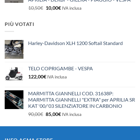
Il
Il
10,50
€
10,00
€
IVA inclusa
prezzo
prezzo
originale
attuale
PIÙ VOTATI
era:
è:
10,50€.
10,00€.
Harley-Davidson XLH 1200 Softail Standard
TELO COPRIGAMBE - VESPA
122,00
€
IVA inclusa
MARMITTA GIANNELLI COD. 31638P:
MARMITTA GIANNELLI "EXTRA" per APRILIA SR
KAT '00/'03 SILENZIATORE IN CARBONIO
Il
Il
90,00
€
85,00
€
IVA inclusa
prezzo
prezzo
originale
attuale
era:
è:
INFO ACMA STORE
90,00€.
85,00€.