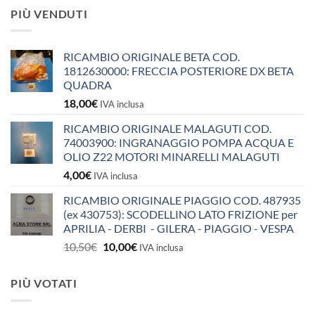
PIÙ VENDUTI
RICAMBIO ORIGINALE BETA COD.
1812630000: FRECCIA POSTERIORE DX BETA
QUADRA
18,00
€
IVA inclusa
RICAMBIO ORIGINALE MALAGUTI COD.
74003900: INGRANAGGIO POMPA ACQUA E
OLIO Z22 MOTORI MINARELLI MALAGUTI
4,00
€
IVA inclusa
RICAMBIO ORIGINALE PIAGGIO COD. 487935
(ex 430753): SCODELLINO LATO FRIZIONE per
APRILIA - DERBI - GILERA - PIAGGIO - VESPA
Il
Il
10,50
€
10,00
€
IVA inclusa
prezzo
prezzo
originale
attuale
PIÙ VOTATI
era:
è:
10,50€.
10,00€.