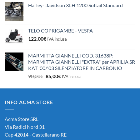
Harley-Davidson XLH 1200 Softail Standard
TELO COPRIGAMBE - VESPA
122,00
€
IVA inclusa
MARMITTA GIANNELLI COD. 31638P:
MARMITTA GIANNELLI "EXTRA" per APRILIA SR
KAT '00/'03 SILENZIATORE IN CARBONIO
Il
Il
90,00
€
85,00
€
IVA inclusa
prezzo
prezzo
originale
attuale
era:
è:
INFO ACMA STORE
90,00€.
85,00€.
Acma Store SRL
Via Radici Nord 31
Cap 42014 - Castellarano RE