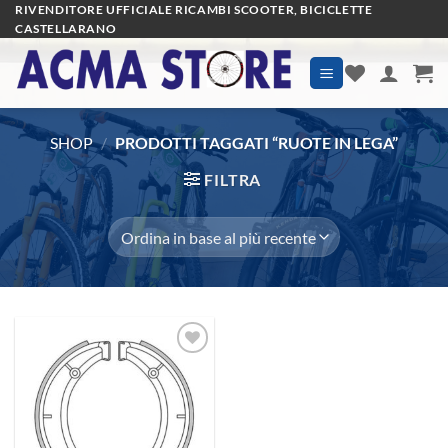
Salta
RIVENDITORE UFFICIALE RICAMBI SCOOTER, BICICLETTE
CASTELLARANO
ai
contenuti
SHOP
/
PRODOTTI TAGGATI “RUOTE IN LEGA”
FILTRA
Aggiungi
alla lista
dei
desideri