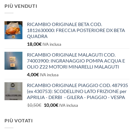
PIÙ VENDUTI
RICAMBIO ORIGINALE BETA COD.
1812630000: FRECCIA POSTERIORE DX BETA
QUADRA
18,00
€
IVA inclusa
RICAMBIO ORIGINALE MALAGUTI COD.
74003900: INGRANAGGIO POMPA ACQUA E
OLIO Z22 MOTORI MINARELLI MALAGUTI
4,00
€
IVA inclusa
RICAMBIO ORIGINALE PIAGGIO COD. 487935
(ex 430753): SCODELLINO LATO FRIZIONE per
APRILIA - DERBI - GILERA - PIAGGIO - VESPA
Il
Il
10,50
€
10,00
€
IVA inclusa
prezzo
prezzo
originale
attuale
PIÙ VOTATI
era:
è:
10,50€.
10,00€.