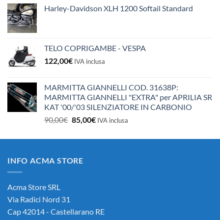
Harley-Davidson XLH 1200 Softail Standard
TELO COPRIGAMBE - VESPA
122,00
€
IVA inclusa
MARMITTA GIANNELLI COD. 31638P:
MARMITTA GIANNELLI "EXTRA" per APRILIA SR
KAT '00/'03 SILENZIATORE IN CARBONIO
Il
Il
90,00
€
85,00
€
IVA inclusa
prezzo
prezzo
originale
attuale
era:
è:
INFO ACMA STORE
90,00€.
85,00€.
Acma Store SRL
Via Radici Nord 31
Cap 42014 - Castellarano RE