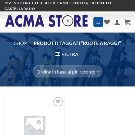
Salta
RIVENDITORE UFFICIALE RICAMBI SCOOTER, BICICLETTE
CASTELLARANO
ai
contenuti
SHOP
/
PRODOTTI TAGGATI “RUOTE A RAGGI”
FILTRA
Aggiungi
alla lista
dei
desideri