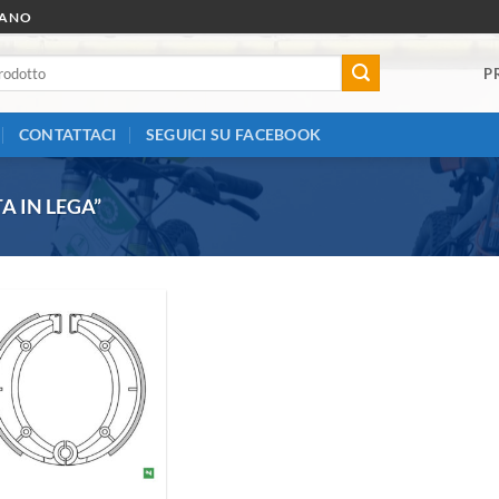
RANO
P
CONTATTACI
SEGUICI SU FACEBOOK
A IN LEGA”
Aggiungi
alla lista
dei
desideri