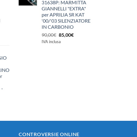
31638P: MARMITTA
GIANNELLI "EXTRA"
per APRILIA SR KAT
I
'00/'03 SILENZIATORE
IN CARBONIO
Il
Il
90,00
€
85,00
€
prezzo
prezzo
IVA inclusa
originale
attuale
era:
è:
GIO
90,00€.
85,00€.
LINO
r
 -
zzo
ale
0€.
CONTROVERSIE ONLINE