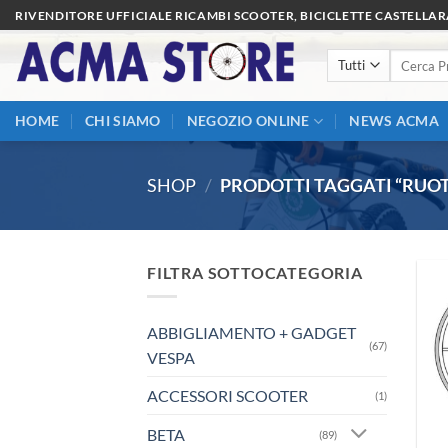
Salta
RIVENDITORE UFFICIALE RICAMBI SCOOTER, BICICLETTE CASTELLA
ai
Cerca:
contenuti
HOME
CHI SIAMO
NEGOZIO ONLINE
NEWS ACMA
SHOP
/
PRODOTTI TAGGATI “RUOT
FILTRA SOTTOCATEGORIA
ABBIGLIAMENTO + GADGET
(67)
VESPA
ACCESSORI SCOOTER
(1)
BETA
(89)