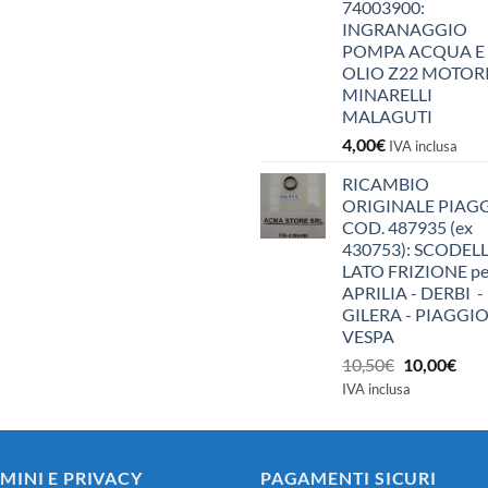
74003900:
INGRANAGGIO
POMPA ACQUA E
OLIO Z22 MOTOR
MINARELLI
MALAGUTI
4,00
€
IVA inclusa
RICAMBIO
ORIGINALE PIAG
COD. 487935 (ex
430753): SCODEL
LATO FRIZIONE pe
APRILIA - DERBI -
GILERA - PIAGGIO
VESPA
Il
Il
10,50
€
10,00
€
prezzo
pre
IVA inclusa
originale
attu
era:
è:
10,50€.
10,0
MINI E PRIVACY
PAGAMENTI SICURI