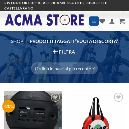
Salta
RIVENDITORE UFFICIALE RICAMBI SCOOTER, BICICLETTE
CASTELLARANO
ai
contenuti
SHOP
/
PRODOTTI TAGGATI “RUOTA DI SCORTA”
FILTRA
-20%
Aggiungi
Aggiungi
alla lista
alla lista
dei
dei
desideri
desideri