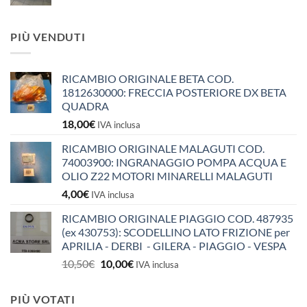
PIÙ VENDUTI
RICAMBIO ORIGINALE BETA COD.
1812630000: FRECCIA POSTERIORE DX BETA
QUADRA
18,00
€
IVA inclusa
RICAMBIO ORIGINALE MALAGUTI COD.
74003900: INGRANAGGIO POMPA ACQUA E
OLIO Z22 MOTORI MINARELLI MALAGUTI
4,00
€
IVA inclusa
RICAMBIO ORIGINALE PIAGGIO COD. 487935
(ex 430753): SCODELLINO LATO FRIZIONE per
APRILIA - DERBI - GILERA - PIAGGIO - VESPA
Il
Il
10,50
€
10,00
€
IVA inclusa
prezzo
prezzo
originale
attuale
PIÙ VOTATI
era:
è: