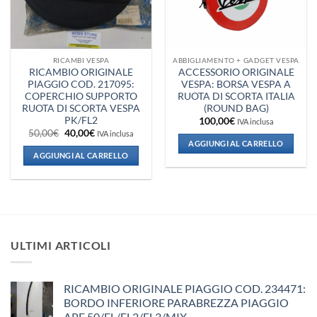
RICAMBI VESPA
ABBIGLIAMENTO + GADGET VESPA
RICAMBIO ORIGINALE
ACCESSORIO ORIGINALE
PIAGGIO COD. 217095:
VESPA: BORSA VESPA A
COPERCHIO SUPPORTO
RUOTA DI SCORTA ITALIA
RUOTA DI SCORTA VESPA
(ROUND BAG)
PK/FL2
100,00
€
IVA inclusa
Il
Il
50,00
€
40,00
€
IVA inclusa
prezzo
prezzo
AGGIUNGI AL CARRELLO
originale
attuale
AGGIUNGI AL CARRELLO
era:
è:
50,00€.
40,00€.
ULTIMI ARTICOLI
RICAMBIO ORIGINALE PIAGGIO COD. 234471:
BORDO INFERIORE PARABREZZA PIAGGIO
APE 50/FL/FL2/FL3/MIX