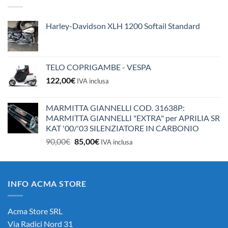
10,50€.
10,00€.
Harley-Davidson XLH 1200 Softail Standard
TELO COPRIGAMBE - VESPA
122,00
€
IVA inclusa
MARMITTA GIANNELLI COD. 31638P:
MARMITTA GIANNELLI "EXTRA" per APRILIA SR
KAT '00/'03 SILENZIATORE IN CARBONIO
Il
Il
90,00
€
85,00
€
IVA inclusa
prezzo
prezzo
originale
attuale
era:
è:
INFO ACMA STORE
90,00€.
85,00€.
Acma Store SRL
Via Radici Nord 31