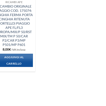
RICAMBI APE
ICAMBIO ORIGINALE
AGGIO COD. 175074:
NGHIA FERMA PORTA
CINGHIA RITENUTA
ORTELLO) PIAGGIO
APE FL/FL3
UROPA/MIX/P 50/RST
MIX/TM P 50/CAR
P2/CAR P3/MP
P501/MP P601
8,00
€
IVA inclusa
AGGIUNGI AL
CARRELLO