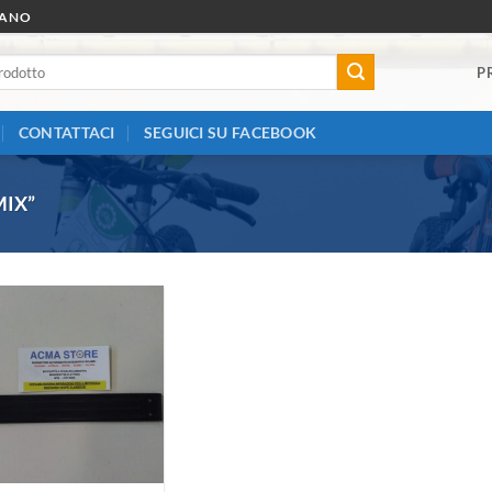
RANO
P
CONTATTACI
SEGUICI SU FACEBOOK
MIX”
Aggiungi
alla lista
dei
desideri