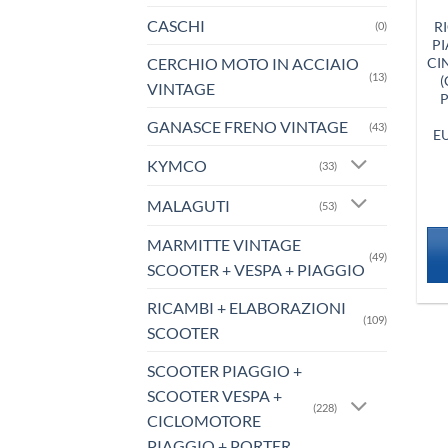
CASCHI
R
(0)
PI
CERCHIO MOTO IN ACCIAIO
CI
(13)
(
VINTAGE
P
GANASCE FRENO VINTAGE
(43)
E
KYMCO
(33)
MALAGUTI
(53)
MARMITTE VINTAGE
(49)
SCOOTER + VESPA + PIAGGIO
RICAMBI + ELABORAZIONI
(109)
SCOOTER
SCOOTER PIAGGIO +
SCOOTER VESPA +
(228)
CICLOMOTORE
PIAGGIO + PORTER