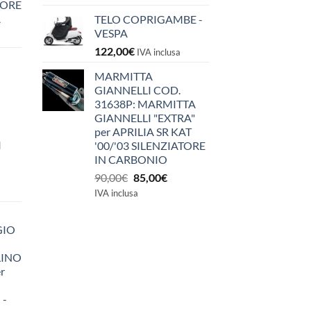
IORE
A
TELO COPRIGAMBE -
VESPA
122,00
€
IVA inclusa
MARMITTA
GIANNELLI COD.
31638P: MARMITTA
GIANNELLI "EXTRA"
per APRILIA SR KAT
I
'00/'03 SILENZIATORE
IN CARBONIO
Il
Il
90,00
€
85,00
€
prezzo
prezzo
IVA inclusa
originale
attuale
era:
è:
GIO
90,00€.
85,00€.
LINO
r
 -