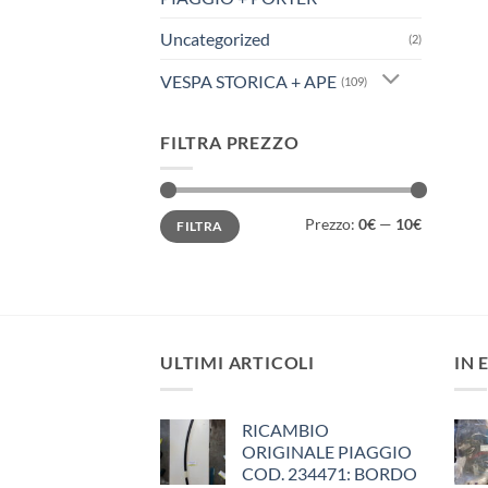
Uncategorized
(2)
VESPA STORICA + APE
(109)
FILTRA PREZZO
Prezzo
Prezzo
Prezzo:
0€
—
10€
FILTRA
Min
Max
ULTIMI ARTICOLI
IN 
RICAMBIO
ORIGINALE PIAGGIO
COD. 234471: BORDO