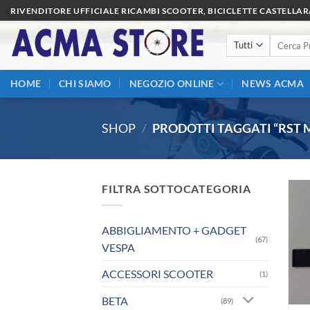
Salta
RIVENDITORE UFFICIALE RICAMBI SCOOTER, BICICLETTE CASTELLA
ai
Cerca:
contenuti
HOME
CHI SIAMO
NEGOZIO ONLINE
NEWS ACMA
SHOP
/
PRODOTTI TAGGATI “RST 
FILTRA SOTTOCATEGORIA
ABBIGLIAMENTO + GADGET
(67)
VESPA
ACCESSORI SCOOTER
(1)
BETA
(89)