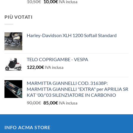
Il
Il
10,50
€
10,00
€
IVA inclusa
prezzo
prezzo
originale
attuale
PIÙ VOTATI
era:
è:
10,50€.
10,00€.
Harley-Davidson XLH 1200 Softail Standard
TELO COPRIGAMBE - VESPA
122,00
€
IVA inclusa
MARMITTA GIANNELLI COD. 31638P:
MARMITTA GIANNELLI "EXTRA" per APRILIA SR
KAT '00/'03 SILENZIATORE IN CARBONIO
Il
Il
90,00
€
85,00
€
IVA inclusa
prezzo
prezzo
originale
attuale
era:
è:
INFO ACMA STORE
90,00€.
85,00€.