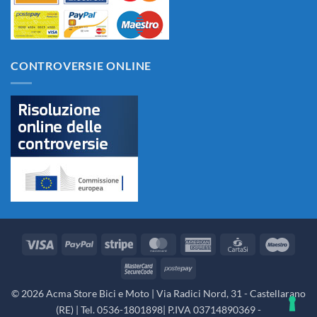
CONTROVERSIE ONLINE
Visa
PayPal
Stripe
MasterCard
American
CartaSi
Maes
Express
MasterCard
Postepay
2
© 2026 Acma Store Bici e Moto | Via Radici Nord, 31 - Castellarano
(RE) | Tel. 0536-1801898| P.IVA 03714890369 -