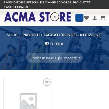
Salta
RIVENDITORE UFFICIALE RICAMBI SCOOTER, BICICLETTE
CASTELLARANO
ai
contenuti
SHOP
/
PRODOTTI TAGGATI “RONDELLA FRIZIONE”
FILTRA
Aggiungi
alla lista
dei
desideri