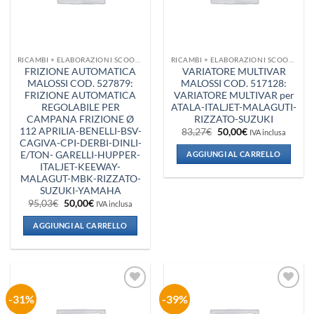
RICAMBI + ELABORAZIONI SCOOTER
RICAMBI + ELABORAZIONI SCOOTER
FRIZIONE AUTOMATICA
VARIATORE MULTIVAR
MALOSSI COD. 527879:
MALOSSI COD. 517128:
FRIZIONE AUTOMATICA
VARIATORE MULTIVAR per
REGOLABILE PER
ATALA-ITALJET-MALAGUTI-
CAMPANA FRIZIONE Ø
RIZZATO-SUZUKI
112 APRILIA-BENELLI-BSV-
Il
Il
83,27
€
50,00
€
IVA inclusa
prezzo
prezzo
CAGIVA-CPI-DERBI-DINLI-
originale
attuale
E/TON- GARELLI-HUPPER-
AGGIUNGI AL CARRELLO
era:
è:
ITALJET-KEEWAY-
83,27€.
50,00€.
MALAGUT-MBK-RIZZATO-
SUZUKI-YAMAHA
Il
Il
95,03
€
50,00
€
IVA inclusa
prezzo
prezzo
originale
attuale
AGGIUNGI AL CARRELLO
era:
è:
95,03€.
50,00€.
-31%
-39%
Aggiungi
Aggiungi
alla lista
alla lista