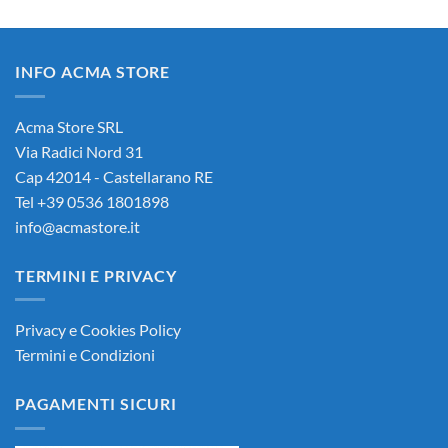
prezzo
prezzo
originale
attuale
era:
è:
INFO ACMA STORE
90,00€.
85,00€.
Acma Store SRL
Via Radici Nord 31
Cap 42014 - Castellarano RE
Tel +39 0536 1801898
info@acmastore.it
TERMINI E PRIVACY
Privacy e Cookies Policy
Termini e Condizioni
PAGAMENTI SICURI