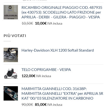
RICAMBIO ORIGINALE PIAGGIO COD. 487935
(ex 430753): SCODELLINO LATO FRIZIONE per
APRILIA - DERBI - GILERA - PIAGGIO - VESPA
Il
Il
10,50
€
10,00
€
IVA inclusa
prezzo
prezzo
originale
attuale
PIÙ VOTATI
era:
è:
10,50€.
10,00€.
Harley-Davidson XLH 1200 Softail Standard
TELO COPRIGAMBE - VESPA
122,00
€
IVA inclusa
MARMITTA GIANNELLI COD. 31638P:
MARMITTA GIANNELLI "EXTRA" per APRILIA SR
KAT '00/'03 SILENZIATORE IN CARBONIO
Il
Il
90,00
€
85,00
€
IVA inclusa