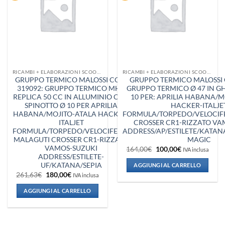
dei
dei
desideri
desideri
RICAMBI + ELABORAZIONI SCOOTER
RICAMBI + ELABORAZIONI SCOOTER
GRUPPO TERMICO MALOSSI COD.
GRUPPO TERMICO MALOSSI 
319092: GRUPPO TERMICO MHR
GRUPPO TERMICO Ø 47 IN GH
REPLICA 50 CC IN ALLUMINIO CON
10 PER: APRILIA HABANA/M
SPINOTTO Ø 10 PER APRILIA
HACKER-ITALJE
HABANA/MOJITO-ATALA HACKER-
FORMULA/TORPEDO/VELOCIF
ITALJET
CROSSER CR1-RIZZATO VA
FORMULA/TORPEDO/VELOCIFERO-
ADDRESS/AP/ESTILETE/KATANA
MALAGUTI CROSSER CR1-RIZZATO
MAGIC
VAMOS-SUZUKI
Il
Il
164,00
€
100,00
€
IVA inclusa
prezzo
prezzo
ADDRESS/ESTILETE-
originale
attuale
UF/KATANA/SEPIA
AGGIUNGI AL CARRELLO
era:
è:
Il
Il
261,63
€
180,00
€
164,00€.
100,00€.
IVA inclusa
prezzo
prezzo
originale
attuale
AGGIUNGI AL CARRELLO
era:
è:
261,63€.
180,00€.