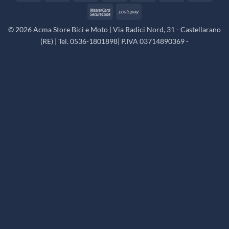
Express
MasterCard
Postepay
2
© 2026 Acma Store Bici e Moto | Via Radici Nord, 31 - Castellarano
(RE) | Tel. 0536-1801898| P.IVA 03714890369 -