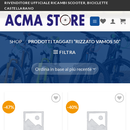
Salta
RIVENDITORE UFFICIALE RICAMBI SCOOTER, BICICLETTE
CASTELLARANO
ai
contenuti
SHOP
/
PRODOTTI TAGGATI “RIZZATO VAMOS 50”
FILTRA
-47%
-40%
Aggiungi
Aggiungi
alla lista
alla lista
dei
dei
desideri
desideri