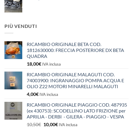
PIÙ VENDUTI
RICAMBIO ORIGINALE BETA COD.
1812630000: FRECCIA POSTERIORE DX BETA
QUADRA
18,00
€
IVA inclusa
RICAMBIO ORIGINALE MALAGUTI COD.
74003900: INGRANAGGIO POMPA ACQUA E
OLIO Z22 MOTORI MINARELLI MALAGUTI
4,00
€
IVA inclusa
RICAMBIO ORIGINALE PIAGGIO COD. 487935
(ex 430753): SCODELLINO LATO FRIZIONE per
APRILIA - DERBI - GILERA - PIAGGIO - VESPA
Il
Il
10,50
€
10,00
€
IVA inclusa
prezzo
prezzo