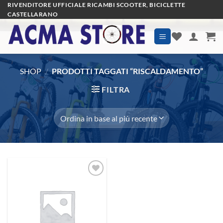
Salta
RIVENDITORE UFFICIALE RICAMBI SCOOTER, BICICLETTE
CASTELLARANO
ai
contenuti
SHOP
/
PRODOTTI TAGGATI “RISCALDAMENTO”
FILTRA
Aggiungi
alla lista
dei
desideri