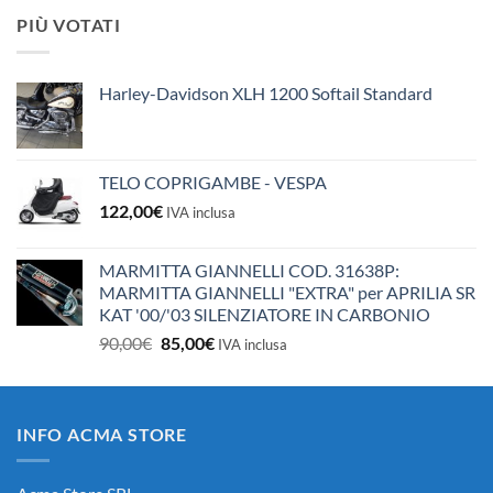
originale
attuale
PIÙ VOTATI
era:
è:
10,50€.
10,00€.
Harley-Davidson XLH 1200 Softail Standard
TELO COPRIGAMBE - VESPA
122,00
€
IVA inclusa
MARMITTA GIANNELLI COD. 31638P:
MARMITTA GIANNELLI "EXTRA" per APRILIA SR
KAT '00/'03 SILENZIATORE IN CARBONIO
Il
Il
90,00
€
85,00
€
IVA inclusa
prezzo
prezzo
originale
attuale
era:
è:
INFO ACMA STORE
90,00€.
85,00€.