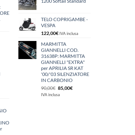
1200 Softail Standard
:
IORE
A
TELO COPRIGAMBE -
VESPA
122,00
€
IVA inclusa
MARMITTA
GIANNELLI COD.
31638P: MARMITTA
GIANNELLI "EXTRA"
per APRILIA SR KAT
I
'00/'03 SILENZIATORE
IN CARBONIO
Il
Il
90,00
€
85,00
€
prezzo
prezzo
IVA inclusa
originale
attuale
era:
è:
GIO
90,00€.
85,00€.
LINO
r