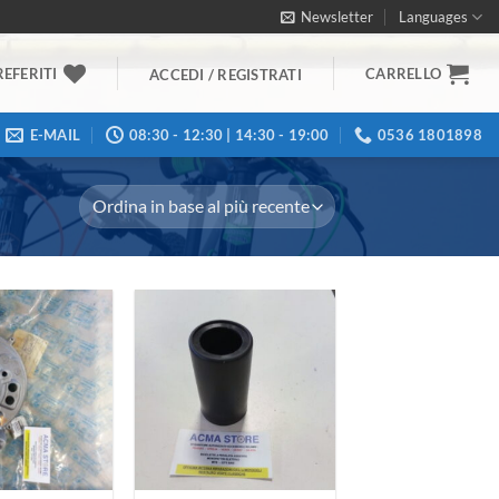
Newsletter
Languages
REFERITI
CARRELLO
ACCEDI / REGISTRATI
E-MAIL
08:30 - 12:30 | 14:30 - 19:00
0536 1801898
Aggiungi
Aggiungi
alla lista
alla lista
dei
dei
desideri
desideri