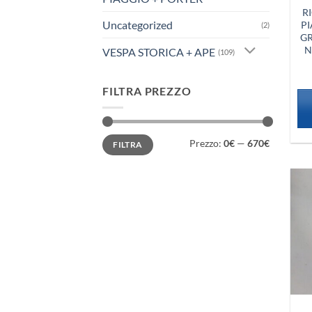
R
Uncategorized
PI
(2)
GR
N
VESPA STORICA + APE
(109)
FILTRA PREZZO
Prezzo
Prezzo
Prezzo:
0€
—
670€
FILTRA
Min
Max