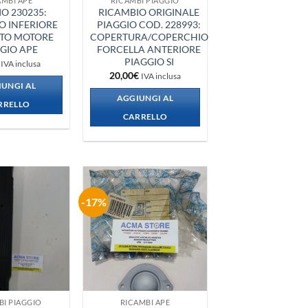
AMBI APE
RICAMBI PIAGGIO
O 230235:
RICAMBIO ORIGINALE
O INFERIORE
PIAGGIO COD. 228993:
TO MOTORE
COPERTURA/COPERCHIO
GIO APE
FORCELLA ANTERIORE
PIAGGIO SI
IVA inclusa
20,00
€
IVA inclusa
UNGI AL
AGGIUNGI AL
RRELLO
CARRELLO
-17%
Aggiungi
Aggiungi
alla lista
alla lista
dei
dei
desideri
desideri
BI PIAGGIO
RICAMBI APE