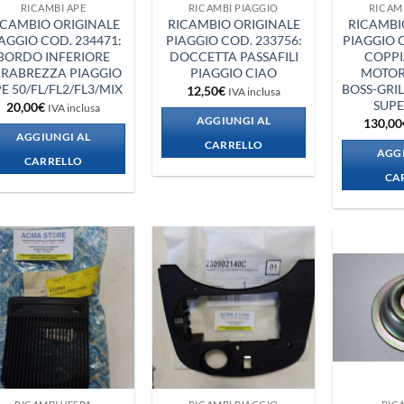
RICAMBI APE
RICAMBI PIAGGIO
RICAM
ICAMBIO ORIGINALE
RICAMBIO ORIGINALE
RICAMBI
AGGIO COD. 234471:
PIAGGIO COD. 233756:
PIAGGIO C
BORDO INFERIORE
DOCCETTA PASSAFILI
COPPI
RABREZZA PIAGGIO
PIAGGIO CIAO
MOTOR
E 50/FL/FL2/FL3/MIX
BOSS-GRIL
12,50
€
IVA inclusa
SUP
20,00
€
IVA inclusa
AGGIUNGI AL
130,00
AGGIUNGI AL
CARRELLO
AGGI
CARRELLO
CA
Aggiungi
Aggiungi
alla lista
alla lista
dei
dei
desideri
desideri