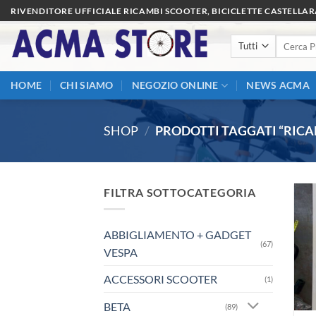
Salta
RIVENDITORE UFFICIALE RICAMBI SCOOTER, BICICLETTE CASTELLA
ai
Cerca:
contenuti
HOME
CHI SIAMO
NEGOZIO ONLINE
NEWS ACMA
SHOP
/
PRODOTTI TAGGATI “RICA
FILTRA SOTTOCATEGORIA
ABBIGLIAMENTO + GADGET
(67)
VESPA
ACCESSORI SCOOTER
(1)
BETA
(89)