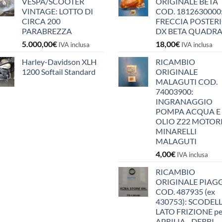
VESPA/SCOOTER
ORIGINALE BETA
VINTAGE: LOTTO DI
COD. 1812630000
CIRCA 200
FRECCIA POSTER
PARABREZZA
DX BETA QUADR
5.000,00
€
18,00
€
IVA inclusa
IVA inclusa
Harley-Davidson XLH
RICAMBIO
1200 Softail Standard
ORIGINALE
MALAGUTI COD.
74003900:
INGRANAGGIO
POMPA ACQUA E
OLIO Z22 MOTOR
MINARELLI
MALAGUTI
4,00
€
IVA inclusa
RICAMBIO
ORIGINALE PIAG
COD. 487935 (ex
430753): SCODEL
LATO FRIZIONE pe
APRILIA - DERBI -