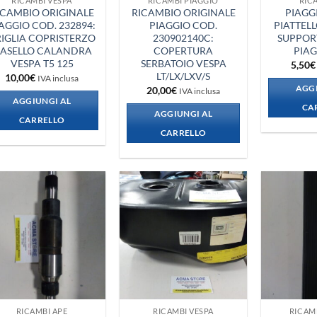
RICAMBI VESPA
RICAMBI PIAGGIO
RIC
ICAMBIO ORIGINALE
RICAMBIO ORIGINALE
PIAGGI
AGGIO COD. 232894:
PIAGGIO COD.
PIATTELL
IGLIA COPRISTERZO
230902140C:
SUPPOR
ASELLO CALANDRA
COPERTURA
PIAG
VESPA T5 125
SERBATOIO VESPA
5,50
€
LT/LX/LXV/S
10,00
€
IVA inclusa
AGGI
20,00
€
IVA inclusa
AGGIUNGI AL
CA
AGGIUNGI AL
CARRELLO
CARRELLO
Aggiungi
Aggiungi
alla lista
alla lista
dei
dei
desideri
desideri
RICAMBI APE
RICAMBI VESPA
RICAM