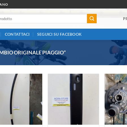
RANO
P
CONTATTACI
SEGUICI SU FACEBOOK
MBIO ORIGINALE PIAGGIO”
Aggiungi
Aggiungi
alla lista
alla lista
dei
dei
desideri
desideri