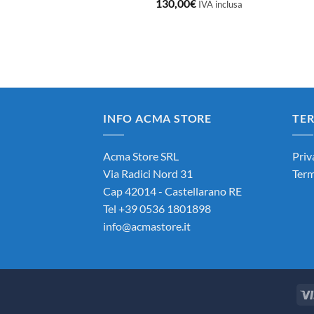
130,00
€
IVA inclusa
INFO ACMA STORE
TER
Acma Store SRL
Priv
Via Radici Nord 31
Term
Cap 42014 - Castellarano RE
Tel +39 0536 1801898
info@acmastore.it