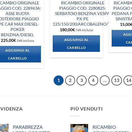
ICAMBIO ORIGINALE
RICAMBIO ORIGINALE
RICAMBI
AGGIO COD. 2289636:
PIAGGIO COD. 2280825:
PIAGGIO 
ASSE RUOTA
SERBATOIO BENZINA VESPA
PEDANA P
OSTERIORE PIAGGIO
PX-PE
SINISTR
PE CAR MAX DIESEL-
125/150/200/ARCOBALENO/T5
15,00
POKER
180,00
€
IVA inclusa
BENZINA/DIESEL
AGGI
AGGIUNGI AL
225,00
€
IVA inclusa
CA
CARRELLO
AGGIUNGI AL
CARRELLO
1
2
3
4
…
13
14
EVIDENZA
PIÙ VENDUTI
PARABREZZA
RICAMBIO