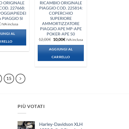
O ORIGINALE
RICAMBIO ORIGINALE
COD. 227668:
PIAGGIO COD. 225814:
OGGIAPIEDEI
COPERCHIO
A PIAGGIO SI
SUPERIORE
AMMORTIZZATORE
€
IVA inclusa
PIAGGIO APE MP-APE
POKER-APE 50
UNGI AL
Il
Il
12,00
€
10,00
€
IVA inclusa
RRELLO
prezzo
prezzo
originale
attuale
AGGIUNGI AL
era:
è:
12,00€.
10,00€.
CARRELLO
15
PIÙ VOTATI
Harley-Davidson XLH