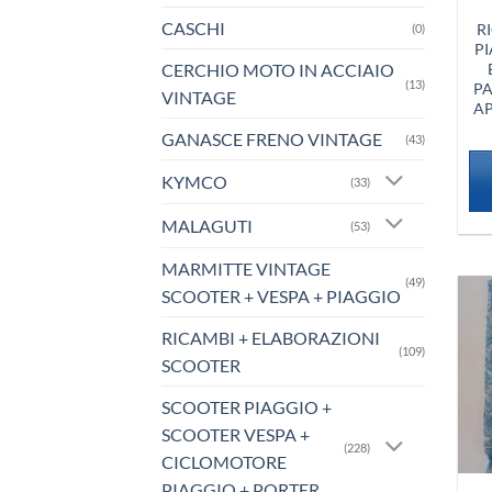
CASCHI
R
(0)
PI
CERCHIO MOTO IN ACCIAIO
(13)
PA
VINTAGE
AP
GANASCE FRENO VINTAGE
(43)
KYMCO
(33)
MALAGUTI
(53)
MARMITTE VINTAGE
(49)
SCOOTER + VESPA + PIAGGIO
RICAMBI + ELABORAZIONI
(109)
SCOOTER
SCOOTER PIAGGIO +
SCOOTER VESPA +
(228)
CICLOMOTORE
PIAGGIO + PORTER