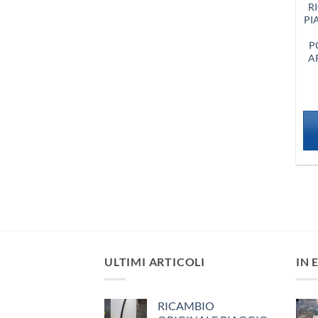
R
PI
P
A
ULTIMI ARTICOLI
IN 
RICAMBIO