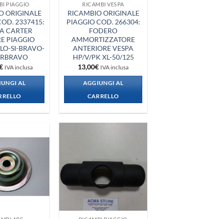
BI PIAGGIO
RICAMBI VESPA
O ORIGINALE
RICAMBIO ORIGINALE
OD. 2337415:
PIAGGIO COD. 266304:
A CARTER
FODERO
E PIAGGIO
AMMORTIZZATORE
LO-SI-BRAVO-
ANTERIORE VESPA
ERBRAVO
HP/V/PK XL-50/125
€
13,00
€
IVA inclusa
IVA inclusa
UNGI AL
AGGIUNGI AL
RRELLO
CARRELLO
Aggiungi
Aggiungi
alla lista
alla lista
dei
dei
desideri
desideri