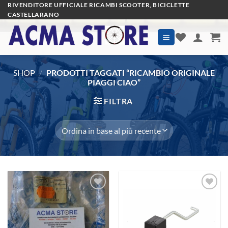
Salta
RIVENDITORE UFFICIALE RICAMBI SCOOTER, BICICLETTE
CASTELLARANO
ai
contenuti
SHOP
/
PRODOTTI TAGGATI “RICAMBIO ORIGINALE
PIAGGI CIAO”
FILTRA
Aggiungi
Aggiungi
alla lista
alla lista
dei
dei
desideri
desideri