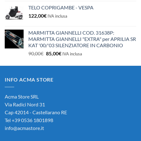
TELO COPRIGAMBE - VESPA
122,00
€
IVA inclusa
MARMITTA GIANNELLI COD. 31638P:
MARMITTA GIANNELLI "EXTRA" per APRILIA SR
KAT '00/'03 SILENZIATORE IN CARBONIO
Il
Il
90,00
€
85,00
€
IVA inclusa
prezzo
prezzo
originale
attuale
era:
è:
INFO ACMA STORE
90,00€.
85,00€.
Acma Store SRL
Via Radici Nord 31
Cap 42014 - Castellarano RE
Tel +39 0536 1801898
info@acmastore.it