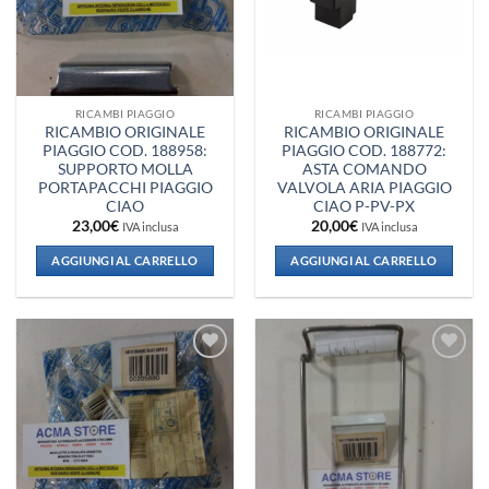
RICAMBI PIAGGIO
RICAMBI PIAGGIO
RICAMBIO ORIGINALE
RICAMBIO ORIGINALE
PIAGGIO COD. 188958:
PIAGGIO COD. 188772:
SUPPORTO MOLLA
ASTA COMANDO
PORTAPACCHI PIAGGIO
VALVOLA ARIA PIAGGIO
CIAO
CIAO P-PV-PX
23,00
€
20,00
€
IVA inclusa
IVA inclusa
AGGIUNGI AL CARRELLO
AGGIUNGI AL CARRELLO
Aggiungi
Aggiungi
alla lista
alla lista
dei
dei
desideri
desideri