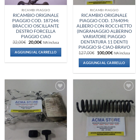
RICAMBI PIAGGIO
RICAMBI PIAGGIO
RICAMBIO ORIGINALE
RICAMBIO ORIGINALE
PIAGGIO COD. 187244:
PIAGGIO COD. 1764094:
BRACCIO OSCILLANTE
ALBERO CON ROCCHETTO
DESTRO FORCELLA
(INGRANAGGIO ALBERINO
PIAGGIO CIAO
VARIATORE PIAGGIO
DENTATURA 11 DENTI)
Il
Il
32,00
€
20,00
€
IVA inclusa
prezzo
prezzo
PIAGGIO SI-CIAO-BRAVO
originale
attuale
AGGIUNGI AL CARRELLO
Il
Il
127,00
€
100,00
€
IVA inclusa
era:
è:
prezzo
prezzo
32,00€.
20,00€.
originale
attuale
AGGIUNGI AL CARRELLO
era:
è:
127,00€.
100,00€.
Aggiungi
Aggiungi
alla lista
alla lista
dei
dei
desideri
desideri