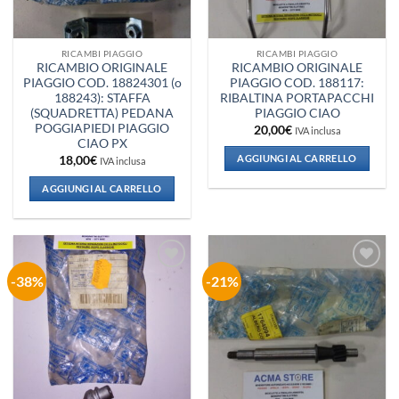
RICAMBI PIAGGIO
RICAMBI PIAGGIO
RICAMBIO ORIGINALE
RICAMBIO ORIGINALE
PIAGGIO COD. 18824301 (o
PIAGGIO COD. 188117:
188243): STAFFA
RIBALTINA PORTAPACCHI
(SQUADRETTA) PEDANA
PIAGGIO CIAO
POGGIAPIEDI PIAGGIO
20,00
€
IVA inclusa
CIAO PX
AGGIUNGI AL CARRELLO
18,00
€
IVA inclusa
AGGIUNGI AL CARRELLO
-38%
-21%
Aggiungi
Aggiungi
alla lista
alla lista
dei
dei
desideri
desideri