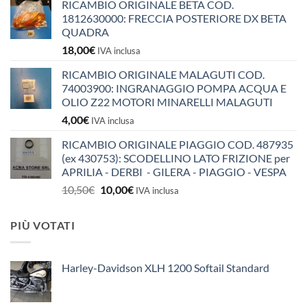
RICAMBIO ORIGINALE BETA COD.
1812630000: FRECCIA POSTERIORE DX BETA
QUADRA
18,00
€
IVA inclusa
RICAMBIO ORIGINALE MALAGUTI COD.
74003900: INGRANAGGIO POMPA ACQUA E
OLIO Z22 MOTORI MINARELLI MALAGUTI
4,00
€
IVA inclusa
RICAMBIO ORIGINALE PIAGGIO COD. 487935
(ex 430753): SCODELLINO LATO FRIZIONE per
APRILIA - DERBI - GILERA - PIAGGIO - VESPA
Il
Il
10,50
€
10,00
€
IVA inclusa
prezzo
prezzo
originale
attuale
PIÙ VOTATI
era:
è:
10,50€.
10,00€.
Harley-Davidson XLH 1200 Softail Standard