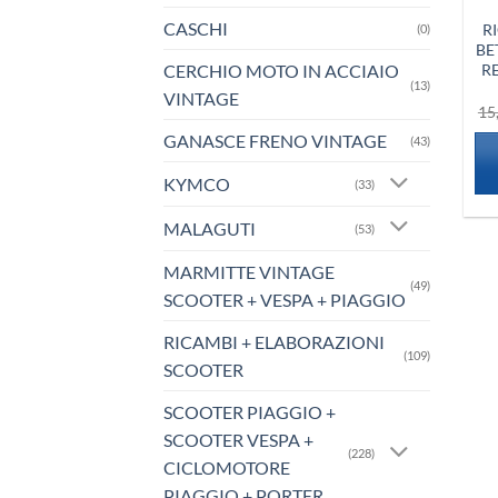
CASCHI
R
(0)
BE
CERCHIO MOTO IN ACCIAIO
R
(13)
VINTAGE
15
GANASCE FRENO VINTAGE
(43)
KYMCO
(33)
MALAGUTI
(53)
MARMITTE VINTAGE
(49)
SCOOTER + VESPA + PIAGGIO
RICAMBI + ELABORAZIONI
(109)
SCOOTER
SCOOTER PIAGGIO +
SCOOTER VESPA +
(228)
CICLOMOTORE
PIAGGIO + PORTER