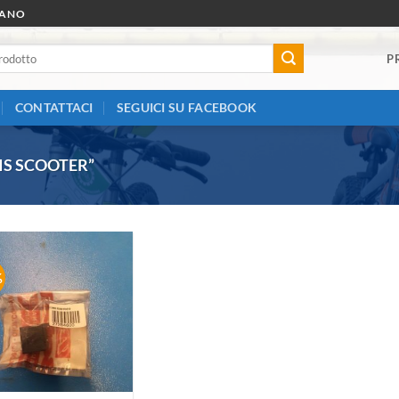
RANO
P
CONTATTACI
SEGUICI SU FACEBOOK
IS SCOOTER”
%
Aggiungi
alla lista
dei
desideri