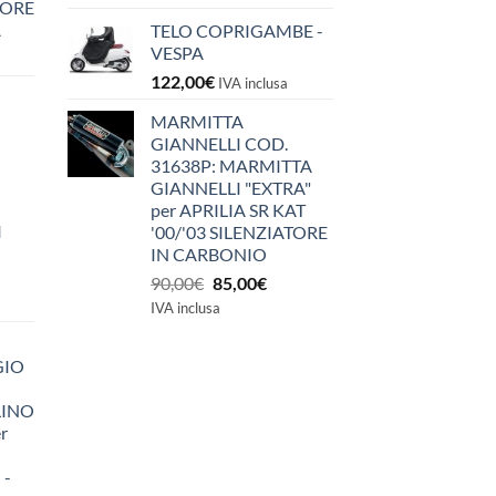
IORE
A
TELO COPRIGAMBE -
VESPA
122,00
€
IVA inclusa
MARMITTA
GIANNELLI COD.
31638P: MARMITTA
GIANNELLI "EXTRA"
per APRILIA SR KAT
I
'00/'03 SILENZIATORE
IN CARBONIO
Il
Il
90,00
€
85,00
€
prezzo
prezzo
IVA inclusa
originale
attuale
era:
è:
GIO
90,00€.
85,00€.
LINO
r
 -