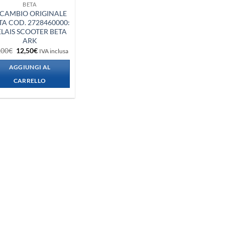
BETA
ICAMBIO ORIGINALE
TA COD. 2728460000:
ELAIS SCOOTER BETA
ARK
Il
Il
,00
€
12,50
€
IVA inclusa
prezzo
prezzo
originale
attuale
AGGIUNGI AL
era:
è:
15,00€.
12,50€.
CARRELLO