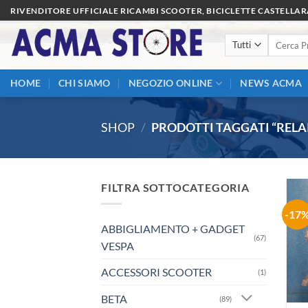
Salta
RIVENDITORE UFFICIALE RICAMBI SCOOTER, BICICLETTE CASTELLA
ai
Cerca:
contenuti
HOME
CHI SIAMO
NEGOZIO ONLINE
NEWS ACMA
SHOP
/
PRODOTTI TAGGATI “RELA
FILTRA SOTTOCATEGORIA
-17
ABBIGLIAMENTO + GADGET
(67)
VESPA
ACCESSORI SCOOTER
(1)
BETA
(89)