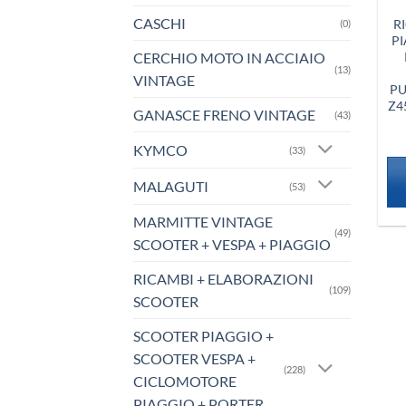
CASCHI
R
(0)
PI
CERCHIO MOTO IN ACCIAIO
(13)
VINTAGE
PU
Z4
GANASCE FRENO VINTAGE
(43)
KYMCO
(33)
MALAGUTI
(53)
MARMITTE VINTAGE
(49)
SCOOTER + VESPA + PIAGGIO
RICAMBI + ELABORAZIONI
(109)
SCOOTER
SCOOTER PIAGGIO +
SCOOTER VESPA +
(228)
CICLOMOTORE
PIAGGIO + PORTER