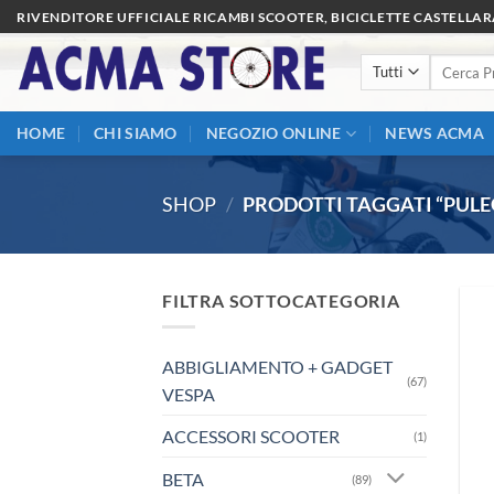
Salta
RIVENDITORE UFFICIALE RICAMBI SCOOTER, BICICLETTE CASTELLA
ai
Cerca:
contenuti
HOME
CHI SIAMO
NEGOZIO ONLINE
NEWS ACMA
SHOP
/
PRODOTTI TAGGATI “PULE
FILTRA SOTTOCATEGORIA
ABBIGLIAMENTO + GADGET
(67)
VESPA
ACCESSORI SCOOTER
(1)
BETA
(89)