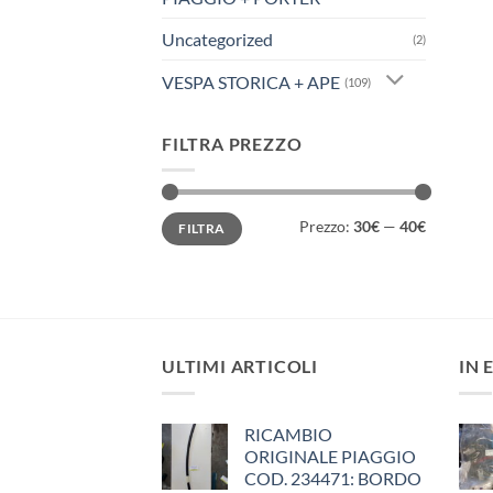
Uncategorized
(2)
VESPA STORICA + APE
(109)
FILTRA PREZZO
Prezzo
Prezzo
Prezzo:
30€
—
40€
FILTRA
Min
Max
ULTIMI ARTICOLI
IN 
RICAMBIO
ORIGINALE PIAGGIO
COD. 234471: BORDO