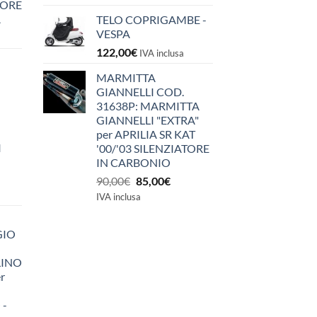
IORE
A
TELO COPRIGAMBE -
VESPA
122,00
€
IVA inclusa
MARMITTA
GIANNELLI COD.
31638P: MARMITTA
GIANNELLI "EXTRA"
per APRILIA SR KAT
I
'00/'03 SILENZIATORE
IN CARBONIO
Il
Il
90,00
€
85,00
€
prezzo
prezzo
IVA inclusa
originale
attuale
era:
è:
GIO
90,00€.
85,00€.
LINO
r
 -