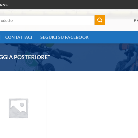
RANO
P
CONTATTACI
SEGUICI SU FACEBOOK
GGIA POSTERIORE”
Aggiungi
alla lista
dei
desideri