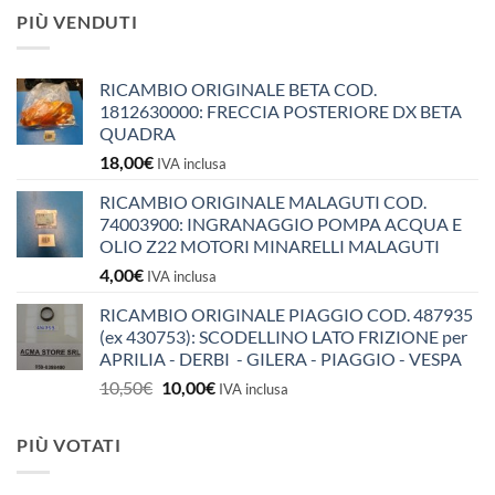
PIÙ VENDUTI
RICAMBIO ORIGINALE BETA COD.
1812630000: FRECCIA POSTERIORE DX BETA
QUADRA
18,00
€
IVA inclusa
RICAMBIO ORIGINALE MALAGUTI COD.
74003900: INGRANAGGIO POMPA ACQUA E
OLIO Z22 MOTORI MINARELLI MALAGUTI
4,00
€
IVA inclusa
RICAMBIO ORIGINALE PIAGGIO COD. 487935
(ex 430753): SCODELLINO LATO FRIZIONE per
APRILIA - DERBI - GILERA - PIAGGIO - VESPA
Il
Il
10,50
€
10,00
€
IVA inclusa
prezzo
prezzo
originale
attuale
PIÙ VOTATI
era:
è:
10,50€.
10,00€.