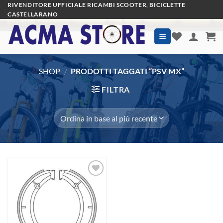
Salta
RIVENDITORE UFFICIALE RICAMBI SCOOTER, BICICLETTE
CASTELLARANO
ai
contenuti
SHOP
/
PRODOTTI TAGGATI “PSV MX”
FILTRA
Aggiungi
alla lista
dei
desideri