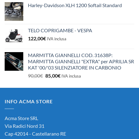
Harley-Davidson XLH 1200 Softail Standard
TELO COPRIGAMBE - VESPA
122,00
€
IVA inclusa
MARMITTA GIANNELLI COD. 31638P:
MARMITTA GIANNELLI "EXTRA" per APRILIA SR
KAT '00/'03 SILENZIATORE IN CARBONIO
Il
Il
90,00
€
85,00
€
IVA inclusa
prezzo
prezzo
originale
attuale
era:
è:
INFO ACMA STORE
90,00€.
85,00€.
Acma Store SRL
Via Radici Nord 31
Cap 42014 - Castellarano RE